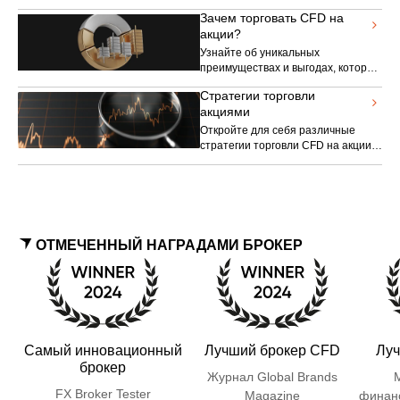
управлять рисками.
Зачем торговать CFD на
акции?
Узнайте об уникальных
преимуществах и выгодах, которые
может предложить торговля
Стратегии торговли
акциями, и о том, почему
акциями
фондовый рынок так
привлекателен для
Откройте для себя различные
инвестиционного сообщества.
стратегии торговли CFD на акции,
которые помогут вам улучшить
свои торговые навыки.
ОТМЕЧЕННЫЙ НАГРАДАМИ БРОКЕР
Самый инновационный
Лучший брокер CFD
Луч
брокер
Журнал Global Brands
FX Broker Tester
Magazine
финан