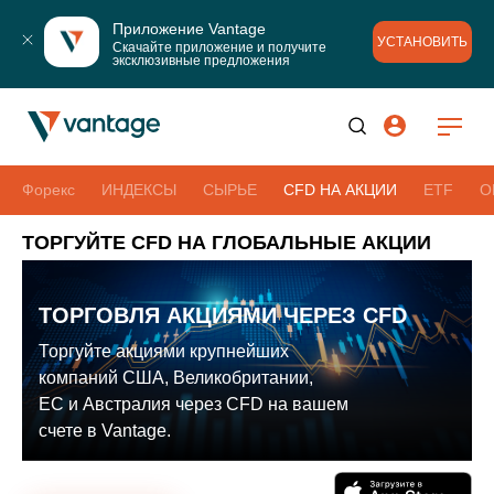
Приложение Vantage
УСТАНОВИТЬ
Скачайте приложение и получите 
эксклюзивные предложения
Форекс
ИНДЕКСЫ
СЫРЬЕ
CFD НА АКЦИИ
ETF
О
ТОРГУЙТЕ CFD НА ГЛОБАЛЬНЫЕ АКЦИИ
ТОРГОВЛЯ АКЦИЯМИ ЧЕРЕЗ CFD
Торгуйте акциями крупнейших
компаний США, Великобритании,
ЕС и Австралия через CFD на вашем
счете в Vantage.