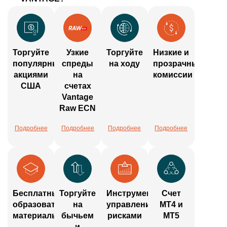
Торгуйте
Узкие
Торгуйте
Низкие и
популярными
спреды
на ходу
прозрачные
акциями
на
комиссии
США
счетах
Vantage
Raw ECN
Подробнее
Подробнее
Подробнее
Подробнее
Бесплатные
Торгуйте
Инструменты
Счет
образовательные
на
управления
МТ4 и
материалы
бычьем
рисками
МТ5
и