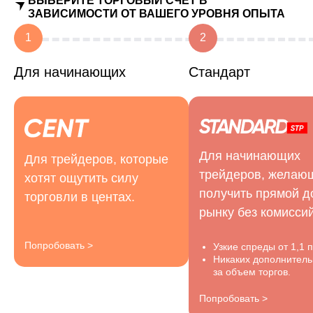
ВЫБЕРИТЕ ТОРГОВЫЙ СЧЕТ В
ЗАВИСИМОСТИ ОТ ВАШЕГО УРОВНЯ ОПЫТА
1
2
Для начинающих
Стандарт
Для начинающих
Для трейдеров, которые
трейдеров, желаю
хотят ощутить силу
получить прямой д
торговли в центах.
рынку без комиссий
Попробовать >
Узкие спреды от 1,1 
Никаких дополнитель
за объем торгов.
Попробовать >