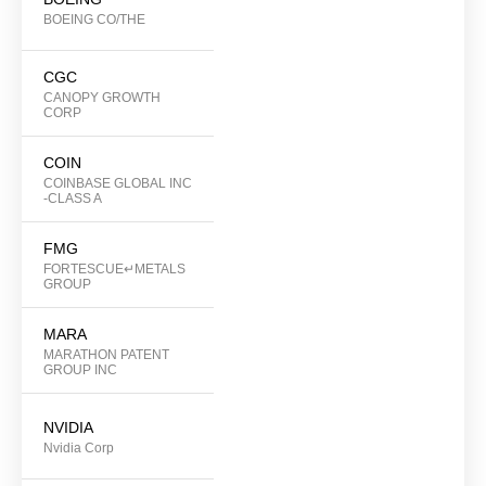
BOEING CO/THE
CGC
CANOPY GROWTH
CORP
COIN
COINBASE GLOBAL INC
-CLASS A
FMG
FORTESCUE↵METALS
GROUP
MARA
MARATHON PATENT
GROUP INC
NVIDIA
Nvidia Corp