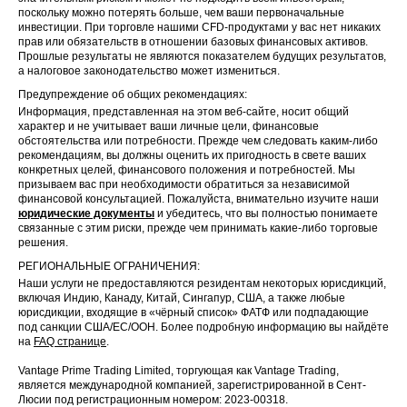
поскольку можно потерять больше, чем ваши первоначальные
инвестиции. При торговле нашими CFD-продуктами у вас нет никаких
прав или обязательств в отношении базовых финансовых активов.
Прошлые результаты не являются показателем будущих результатов,
а налоговое законодательство может измениться.
Предупреждение об общих рекомендациях:
Информация, представленная на этом веб-сайте, носит общий
характер и не учитывает ваши личные цели, финансовые
обстоятельства или потребности. Прежде чем следовать каким-либо
рекомендациям, вы должны оценить их пригодность в свете ваших
конкретных целей, финансового положения и потребностей. Мы
призываем вас при необходимости обратиться за независимой
финансовой консультацией. Пожалуйста, внимательно изучите наши
юридические документы
и убедитесь, что вы полностью понимаете
связанные с этим риски, прежде чем принимать какие-либо торговые
решения.
РЕГИОНАЛЬНЫЕ ОГРАНИЧЕНИЯ:
Наши услуги не предоставляются резидентам некоторых юрисдикций,
включая Индию, Канаду, Китай, Сингапур, США, а также любые
юрисдикции, входящие в «чёрный список» ФАТФ или подпадающие
под санкции США/ЕС/ООН. Более подробную информацию вы найдёте
на
FAQ странице
.
Vantage Prime Trading Limited, торгующая как Vantage Trading,
является международной компанией, зарегистрированной в Сент-
Люсии под регистрационным номером: 2023-00318.