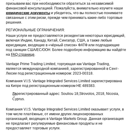
призываем вас при необходимости обратиться за независимой
финансовой консультацией. Пожалуйста, внимательно изучите наши
юридические документы
и убедитесь, что вы полностью понимаете
связанные с этим риски, прежде чем принимать какие-либо торговые
решения.
РЕГИОНАЛЬНЫЕ ОГРАНИЧЕНИЯ:
Наши услуги не предоставляются резидентам некоторых юрисдикций,
включая Индию, Канаду, Китай, Сингапур, США, а также любые
юрисдикции, входящие в «чёрный список» ФАТФ или подпадающие
под санкции США/ЕС/ООН. Более подробную информацию вы найдёте
на
FAQ странице
.
Vantage Prime Trading Limited, торгующая как Vantage Trading,
является международной компанией, зарегистрированной в Сент-
Люсии под регистрационным номером: 2023-00318.
Компания V.I.S. Vantage Integrated Services Limited зарегистрирована
на Кипре под регистрационным номером HE 489383.
Зарегистрированный адрес: Souliou 18,Strovolos, 2018, Nicosia,
Cyprus.
Компания V.I.S. Vantage Integrated Services Limited оказывает услуги, в
том числе платёжные, от имени других лицензированных
организаций, входящих в Vantage Markets Group. Данная организация
не предлагает регулируемые финансовые продукты и не
предоставляет торговые услуги.