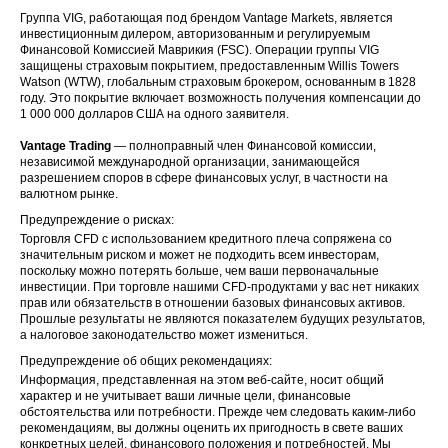
Группа VIG, работающая под брендом Vantage Markets, является
инвестиционным дилером, авторизованным и регулируемым
Финансовой Комиссией Маврикия (FSC). Операции группы VIG
защищены страховым покрытием, предоставленным Willis Towers
Watson (WTW), глобальным страховым брокером, основанным в 1828
году. Это покрытие включает возможность получения компенсации до
1 000 000 долларов США на одного заявителя.
Vantage Trading
— полноправный член Финансовой комиссии,
независимой международной организации, занимающейся
разрешением споров в сфере финансовых услуг, в частности на
валютном рынке.
Предупреждение о рисках:
Торговля CFD с использованием кредитного плеча сопряжена со
значительным риском и может не подходить всем инвесторам,
поскольку можно потерять больше, чем ваши первоначальные
инвестиции. При торговле нашими CFD-продуктами у вас нет никаких
прав или обязательств в отношении базовых финансовых активов.
Прошлые результаты не являются показателем будущих результатов,
а налоговое законодательство может измениться.
Предупреждение об общих рекомендациях:
Информация, представленная на этом веб-сайте, носит общий
характер и не учитывает ваши личные цели, финансовые
обстоятельства или потребности. Прежде чем следовать каким-либо
рекомендациям, вы должны оценить их пригодность в свете ваших
конкретных целей, финансового положения и потребностей. Мы