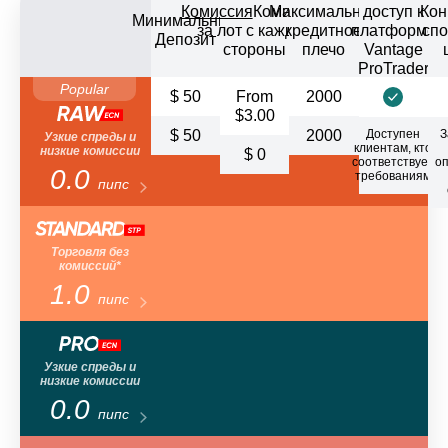
Комиссия
Комиссия/
Максимальное
доступ к
Кон
Минимальный
за лот с каждой
кредитное
платформе
сп
Депозит
стороны
плечо
Vantage
ProTrader
Popular
$ 50
From
2000
$3.00
$ 50
2000
Доступен
З
Узкие спреды и
клиентам, кто
низкие комиссии
$ 0
соответствует
о
0.0
требованиям
пипс
Торговля без
комиссий*
1.0
пипс
Узкие спреды и
низкие комиссии
0.0
пипс