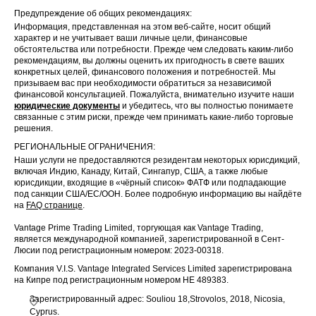
Предупреждение об общих рекомендациях:
Информация, представленная на этом веб-сайте, носит общий
характер и не учитывает ваши личные цели, финансовые
обстоятельства или потребности. Прежде чем следовать каким-либо
рекомендациям, вы должны оценить их пригодность в свете ваших
конкретных целей, финансового положения и потребностей. Мы
призываем вас при необходимости обратиться за независимой
финансовой консультацией. Пожалуйста, внимательно изучите наши
юридические документы
и убедитесь, что вы полностью понимаете
связанные с этим риски, прежде чем принимать какие-либо торговые
решения.
РЕГИОНАЛЬНЫЕ ОГРАНИЧЕНИЯ:
Наши услуги не предоставляются резидентам некоторых юрисдикций,
включая Индию, Канаду, Китай, Сингапур, США, а также любые
юрисдикции, входящие в «чёрный список» ФАТФ или подпадающие
под санкции США/ЕС/ООН. Более подробную информацию вы найдёте
на
FAQ странице
.
Vantage Prime Trading Limited, торгующая как Vantage Trading,
является международной компанией, зарегистрированной в Сент-
Люсии под регистрационным номером: 2023-00318.
Компания V.I.S. Vantage Integrated Services Limited зарегистрирована
на Кипре под регистрационным номером HE 489383.
Зарегистрированный адрес: Souliou 18,Strovolos, 2018, Nicosia,
Cyprus.