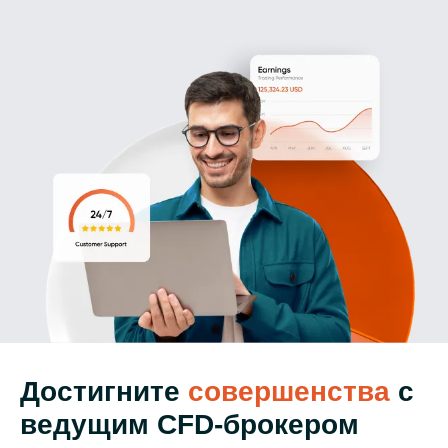
Достигните
совершенства
с
ведущим CFD-брокером