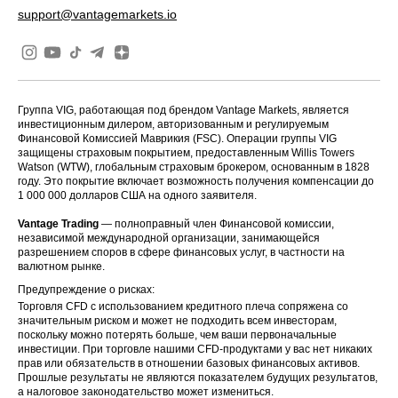
support@vantagemarkets.io
Группа VIG, работающая под брендом Vantage Markets, является
инвестиционным дилером, авторизованным и регулируемым
Финансовой Комиссией Маврикия (FSC). Операции группы VIG
защищены страховым покрытием, предоставленным Willis Towers
Watson (WTW), глобальным страховым брокером, основанным в 1828
году. Это покрытие включает возможность получения компенсации до
1 000 000 долларов США на одного заявителя.
Vantage Trading
— полноправный член Финансовой комиссии,
независимой международной организации, занимающейся
разрешением споров в сфере финансовых услуг, в частности на
валютном рынке.
Предупреждение о рисках:
Торговля CFD с использованием кредитного плеча сопряжена со
значительным риском и может не подходить всем инвесторам,
поскольку можно потерять больше, чем ваши первоначальные
инвестиции. При торговле нашими CFD-продуктами у вас нет никаких
прав или обязательств в отношении базовых финансовых активов.
Прошлые результаты не являются показателем будущих результатов,
а налоговое законодательство может измениться.