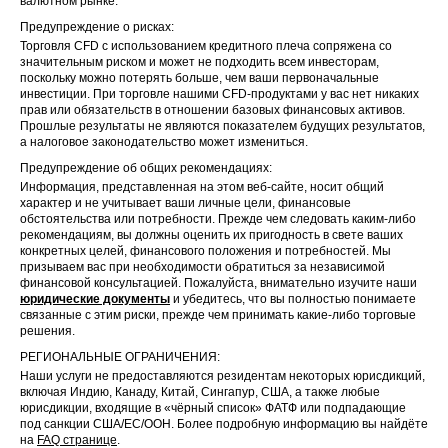
валютном рынке.
Предупреждение о рисках:
Торговля CFD с использованием кредитного плеча сопряжена со
значительным риском и может не подходить всем инвесторам,
поскольку можно потерять больше, чем ваши первоначальные
инвестиции. При торговле нашими CFD-продуктами у вас нет никаких
прав или обязательств в отношении базовых финансовых активов.
Прошлые результаты не являются показателем будущих результатов,
а налоговое законодательство может измениться.
Предупреждение об общих рекомендациях:
Информация, представленная на этом веб-сайте, носит общий
характер и не учитывает ваши личные цели, финансовые
обстоятельства или потребности. Прежде чем следовать каким-либо
рекомендациям, вы должны оценить их пригодность в свете ваших
конкретных целей, финансового положения и потребностей. Мы
призываем вас при необходимости обратиться за независимой
финансовой консультацией. Пожалуйста, внимательно изучите наши
юридические документы
и убедитесь, что вы полностью понимаете
связанные с этим риски, прежде чем принимать какие-либо торговые
решения.
РЕГИОНАЛЬНЫЕ ОГРАНИЧЕНИЯ:
Наши услуги не предоставляются резидентам некоторых юрисдикций,
включая Индию, Канаду, Китай, Сингапур, США, а также любые
юрисдикции, входящие в «чёрный список» ФАТФ или подпадающие
под санкции США/ЕС/ООН. Более подробную информацию вы найдёте
на
FAQ странице
.