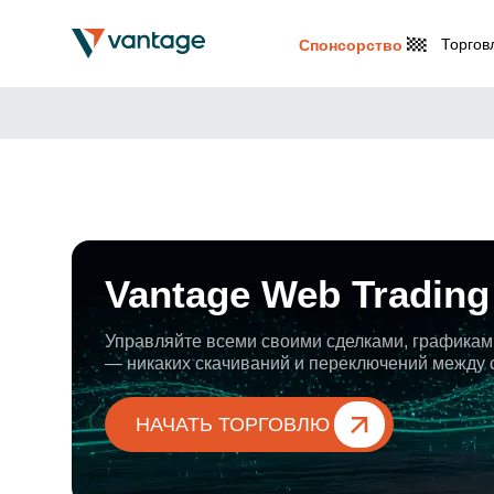
Торгов
Спонсорство
Vantage Web Trading
Управляйте всеми своими сделками, графикам
— никаких скачиваний и переключений между 
НАЧАТЬ ТОРГОВЛЮ