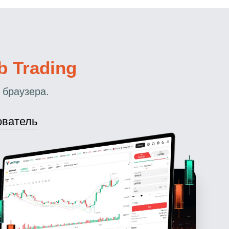
b Trading
 браузера.
ователь