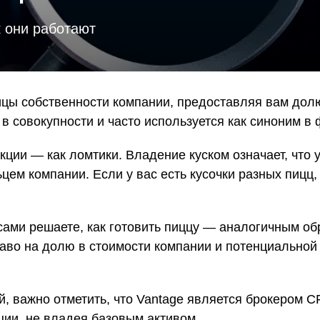
Уведомления
 снятия средств с вашего счета
Торгуйте акциями таких к
TradingView
Оставайтесь в курсе последних
Apple, Tesla и Nvidia
новостей о продуктах
к они работают
Торгуйте с умом на ведущей мировой
Акции Австралии
платформе для построения графиков
Торгуйте акциями таких к
Копитрейдинг
Commonwealth Bank, BHP 
ПОПУЛЯРНОЕ
Копируйте, торгуйте и зарабатывайте в
Акции ЕС
одно касание
Торгуйте акциями таких к
цы собственности компании, предоставляя вам долю
Heineken, LVMH и Adidas
Демо торговля
в совокупности и часто используется как синоним в 
Практикуйтесь в торговле и тестируйте
Акции Великобритани
стратегий с помощью виртуальных
Торгуйте акциями таких к
средств
ции — как ломтики. Владение куском означает, что у 
AstraZeneca, Unilever и B
Форекс VPS
ьцем компании. Если у вас есть кусочки разных пиц
Безопасный внешний сервер для
бесперебойной торговли
ы сами решаете, как готовить пиццу — аналогичным о
аво на долю в стоимости компании и потенциальной
й, важно отметить, что Vantage является брокером C
ции, не владея базовым активом.