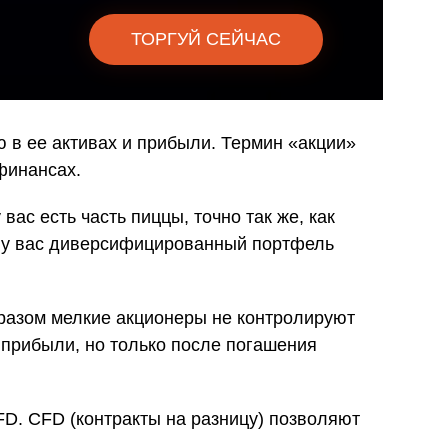
омпаний, как
ТОРГУЙ СЕЙЧАС
омпаний, как
и Fortescue
омпаний, как
 в ее активах и прибыли. Термин «акции»
финансах.
и
омпаний, как
вас есть часть пиццы, точно так же, как
P
ц, у вас диверсифицированный портфель
бразом мелкие акционеры не контролируют
 прибыли, но только после погашения
FD. CFD (контракты на разницу) позволяют