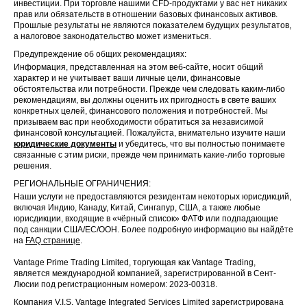
инвестиции. При торговле нашими CFD-продуктами у вас нет никаких
прав или обязательств в отношении базовых финансовых активов.
Прошлые результаты не являются показателем будущих результатов,
а налоговое законодательство может измениться.
Предупреждение об общих рекомендациях:
Информация, представленная на этом веб-сайте, носит общий
характер и не учитывает ваши личные цели, финансовые
обстоятельства или потребности. Прежде чем следовать каким-либо
рекомендациям, вы должны оценить их пригодность в свете ваших
конкретных целей, финансового положения и потребностей. Мы
призываем вас при необходимости обратиться за независимой
финансовой консультацией. Пожалуйста, внимательно изучите наши
юридические документы
и убедитесь, что вы полностью понимаете
связанные с этим риски, прежде чем принимать какие-либо торговые
решения.
РЕГИОНАЛЬНЫЕ ОГРАНИЧЕНИЯ:
Наши услуги не предоставляются резидентам некоторых юрисдикций,
включая Индию, Канаду, Китай, Сингапур, США, а также любые
юрисдикции, входящие в «чёрный список» ФАТФ или подпадающие
под санкции США/ЕС/ООН. Более подробную информацию вы найдёте
на
FAQ странице
.
Vantage Prime Trading Limited, торгующая как Vantage Trading,
является международной компанией, зарегистрированной в Сент-
Люсии под регистрационным номером: 2023-00318.
Компания V.I.S. Vantage Integrated Services Limited зарегистрирована