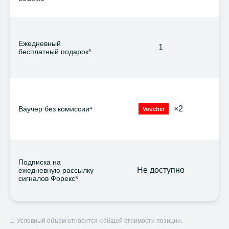
Ежедневный
1
бесплатный подарок³
×2
Ваучер без комиссии⁴
Voucher
Подписка на
Не доступно
ежедневную рассылку
сигналов Форекс⁵
1. Условный объем относится к общей стоимости позиции.