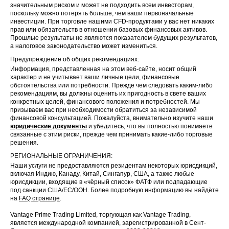
значительным риском и может не подходить всем инвесторам,
поскольку можно потерять больше, чем ваши первоначальные
инвестиции. При торговле нашими CFD-продуктами у вас нет никаких
прав или обязательств в отношении базовых финансовых активов.
Прошлые результаты не являются показателем будущих результатов,
а налоговое законодательство может измениться.
Предупреждение об общих рекомендациях:
Информация, представленная на этом веб-сайте, носит общий
характер и не учитывает ваши личные цели, финансовые
обстоятельства или потребности. Прежде чем следовать каким-либо
рекомендациям, вы должны оценить их пригодность в свете ваших
конкретных целей, финансового положения и потребностей. Мы
призываем вас при необходимости обратиться за независимой
финансовой консультацией. Пожалуйста, внимательно изучите наши
юридические документы
и убедитесь, что вы полностью понимаете
связанные с этим риски, прежде чем принимать какие-либо торговые
решения.
РЕГИОНАЛЬНЫЕ ОГРАНИЧЕНИЯ:
Наши услуги не предоставляются резидентам некоторых юрисдикций,
включая Индию, Канаду, Китай, Сингапур, США, а также любые
юрисдикции, входящие в «чёрный список» ФАТФ или подпадающие
под санкции США/ЕС/ООН. Более подробную информацию вы найдёте
на
FAQ странице
.
Vantage Prime Trading Limited, торгующая как Vantage Trading,
является международной компанией, зарегистрированной в Сент-