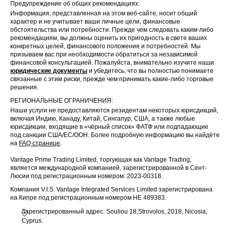
Предупреждение об общих рекомендациях:
Информация, представленная на этом веб-сайте, носит общий
характер и не учитывает ваши личные цели, финансовые
обстоятельства или потребности. Прежде чем следовать каким-либо
рекомендациям, вы должны оценить их пригодность в свете ваших
конкретных целей, финансового положения и потребностей. Мы
призываем вас при необходимости обратиться за независимой
финансовой консультацией. Пожалуйста, внимательно изучите наши
юридические документы
и убедитесь, что вы полностью понимаете
связанные с этим риски, прежде чем принимать какие-либо торговые
решения.
РЕГИОНАЛЬНЫЕ ОГРАНИЧЕНИЯ:
Наши услуги не предоставляются резидентам некоторых юрисдикций,
включая Индию, Канаду, Китай, Сингапур, США, а также любые
юрисдикции, входящие в «чёрный список» ФАТФ или подпадающие
под санкции США/ЕС/ООН. Более подробную информацию вы найдёте
на
FAQ странице
.
Vantage Prime Trading Limited, торгующая как Vantage Trading,
является международной компанией, зарегистрированной в Сент-
Люсии под регистрационным номером: 2023-00318.
Компания V.I.S. Vantage Integrated Services Limited зарегистрирована
на Кипре под регистрационным номером HE 489383.
Зарегистрированный адрес: Souliou 18,Strovolos, 2018, Nicosia,
Cyprus.