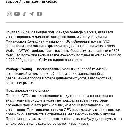
support@vantagemarkets.io
Группа VIG, работающая под брендом Vantage Markets, является
инвестиционным дилером, авторизованным и регулируемым
Финансовой Комиссией Маврикия (FSC). Операции группы VIG
защищены страховым покрытием, предоставленным Willis Towers
Watson (WTW), глобальным страховым брокером, основанным в 1828
году. Это покрытие включает возможность получения компенсации до
1 000 000 долларов США на одного заявителя.
Vantage Trading
— полноправный член Финансовой комиссии,
независимой международной организации, занимающейся
разрешением споров в сфере финансовых услуг, в частности на
валютном рынке.
Предупреждение о рисках:
Торговля CFD с использованием кредитного плеча сопряжена со
значительным риском и может не подходить всем инвесторам,
поскольку можно потерять больше, чем ваши первоначальные
инвестиции. При торговле нашими CFD-продуктами у вас нет никаких
прав или обязательств в отношении базовых финансовых активов.
Прошлые результаты не являются показателем будущих результатов,
а налоговое законодательство может измениться.