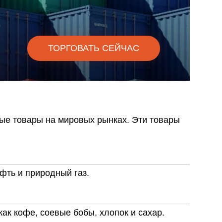
омпаний, как
омпаний, как
и Fortescue
ТОРГОВАТЬ СЕЙЧАС
омпаний, как
и
омпаний, как
P
ые товары на мировых рынках. Эти товары
фть и природный газ.
ак кофе, соевые бобы, хлопок и сахар.