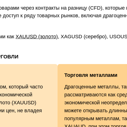
оварами через контракты на разницу (CFD), которые
е доступ к ряду товарных рынков, включая драгоцен
ми как
XAUUSD (золото)
, XAGUSD (серебро), USOU
РГОВЛИ
Торговля металлами
ом, который часто
Драгоценные металлы, так
экономической
рассматриваются как сре
олото (XAUUSD)
экономической неопредел
ии цен, не владея
можете открывать длинны
популярным металлам, т
XAUAUD, при этом торгов