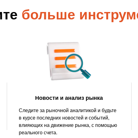
Уведомления
 снятия средств с вашего счета
Торгуйте акциями таких к
TradingView
Оставайтесь в курсе последних
Apple, Tesla и Nvidia
ите
больше инструм
новостей о продуктах
Торгуйте с умом на ведущей мировой
Акции Австралии
платформе для построения графиков
Торгуйте акциями таких к
Копитрейдинг
Commonwealth Bank, BHP 
ПОПУЛЯРНОЕ
Копируйте, торгуйте и зарабатывайте в
Акции ЕС
одно касание
Торгуйте акциями таких к
Heineken, LVMH и Adidas
Демо торговля
Практикуйтесь в торговле и тестируйте
Акции Великобритани
стратегий с помощью виртуальных
Торгуйте акциями таких к
средств
AstraZeneca, Unilever и B
Форекс VPS
Безопасный внешний сервер для
бесперебойной торговли
Новости и анализ рынка
Следите за рыночной аналитикой и будьте
в курсе последних новостей и событий,
влияющих на движение рынка, с помощью
реального счета.