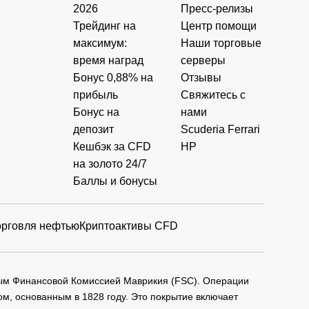
2026
Пресс-релизы
Трейдинг на
Центр помощи
максимум:
Наши торговые
время наград
серверы
Бонус 0,88% на
Отзывы
прибыль
Свяжитесь с
Бонус на
нами
депозит
Scuderia Ferrari
Кешбэк за CFD
HP
на золото 24/7
Баллы и бонусы
орговля нефтью
Криптоактивы CFD
мым Финансовой Комиссией Маврикия (FSC). Операции
м, основанным в 1828 году. Это покрытие включает