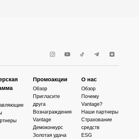
ерская
Промоакции
О нас
амма
Обзор
Обзор
Пригласите
Почему
друга
Vantage?
авляющие
Вознаграждения
Наши партнеры
ы
Vantage
Страхование
ртнеры
Демоконкурс
средств
Золотая удача
ESG