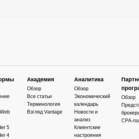
ормы
Академия
Аналитика
Партн
прогр
Обзор
Обзор
ение
Все статьи
Экономический
Обзор
Терминология
календарь
Предст
 Web
Взгляд Vantage
Новости и
брокер
анализ
CPA-па
er 5
Клиентские
er 4
настроения