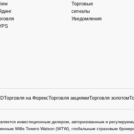
View
Торговые
йдинг
сигналы
рговля
Уведомления
VPS
FD
Торговля на Форекс
Торговля акциями
Торговля золотом
Т
 является инвестиционным дилером, авторизованным и регулируе
нным Willis Towers Watson (WTW), глобальным страховым брокеро