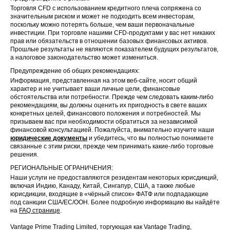
Торговля CFD с использованием кредитного плеча сопряжена со
значительным риском и может не подходить всем инвесторам,
поскольку можно потерять больше, чем ваши первоначальные
инвестиции. При торговле нашими CFD-продуктами у вас нет никаких
прав или обязательств в отношении базовых финансовых активов.
Прошлые результаты не являются показателем будущих результатов,
а налоговое законодательство может измениться.
Предупреждение об общих рекомендациях:
Информация, представленная на этом веб-сайте, носит общий
характер и не учитывает ваши личные цели, финансовые
обстоятельства или потребности. Прежде чем следовать каким-либо
рекомендациям, вы должны оценить их пригодность в свете ваших
конкретных целей, финансового положения и потребностей. Мы
призываем вас при необходимости обратиться за независимой
финансовой консультацией. Пожалуйста, внимательно изучите наши
юридические документы
и убедитесь, что вы полностью понимаете
связанные с этим риски, прежде чем принимать какие-либо торговые
решения.
РЕГИОНАЛЬНЫЕ ОГРАНИЧЕНИЯ:
Наши услуги не предоставляются резидентам некоторых юрисдикций,
включая Индию, Канаду, Китай, Сингапур, США, а также любые
юрисдикции, входящие в «чёрный список» ФАТФ или подпадающие
под санкции США/ЕС/ООН. Более подробную информацию вы найдёте
на
FAQ странице
.
Vantage Prime Trading Limited, торгующая как Vantage Trading,