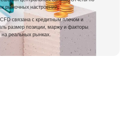
ых рыночных настроений.
 CFD связана с кредитным плечом и
ть размер позиции, маржу и факторы
 на реальных рынках.