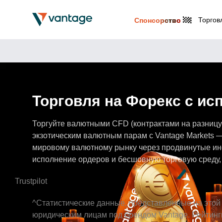
Торгов
Спонсорство
Торговля на Форекс с и
Торгуйте валютными CFD (контрактами на разницу
экзотическим валютным парам с Vantage Markets 
мировому валютному рынку через продвинутые ин
исполнение ордеров и бесшовную торговую среду,
Trustpilot
^Статистические данные, представленные на этой
юридическим лицам под брендом Vantage. Рейтинги н