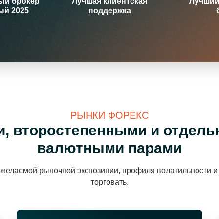
ый брокер
Лучшая клиентская
Лучший
ый 2025
поддержка
РЫНКИ ФОРЕКС
и, второстепенными и отдель
валютными парами
желаемой рыночной экспозиции, профиля волатильности и 
торговать.