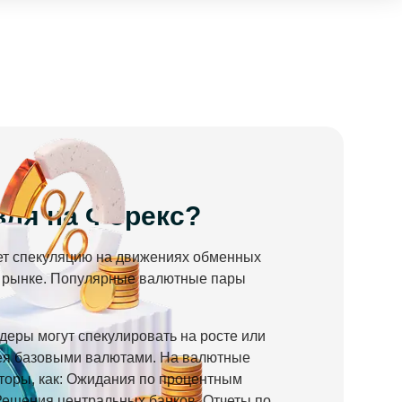
вля на Форекс?
ет спекуляцию на движениях обменных
м рынке. Популярные валютные пары
еры могут спекулировать на росте или
ея базовыми валютами. На валютные
торы, как: Ожидания по процентным
Решения центральных банков, Отчеты по