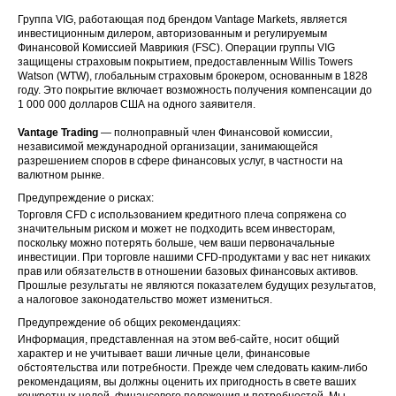
Группа VIG, работающая под брендом Vantage Markets, является
инвестиционным дилером, авторизованным и регулируемым
Финансовой Комиссией Маврикия (FSC). Операции группы VIG
защищены страховым покрытием, предоставленным Willis Towers
Watson (WTW), глобальным страховым брокером, основанным в 1828
году. Это покрытие включает возможность получения компенсации до
1 000 000 долларов США на одного заявителя.
Vantage Trading
— полноправный член Финансовой комиссии,
независимой международной организации, занимающейся
разрешением споров в сфере финансовых услуг, в частности на
валютном рынке.
Предупреждение о рисках:
Торговля CFD с использованием кредитного плеча сопряжена со
значительным риском и может не подходить всем инвесторам,
поскольку можно потерять больше, чем ваши первоначальные
инвестиции. При торговле нашими CFD-продуктами у вас нет никаких
прав или обязательств в отношении базовых финансовых активов.
Прошлые результаты не являются показателем будущих результатов,
а налоговое законодательство может измениться.
Предупреждение об общих рекомендациях:
Информация, представленная на этом веб-сайте, носит общий
характер и не учитывает ваши личные цели, финансовые
обстоятельства или потребности. Прежде чем следовать каким-либо
рекомендациям, вы должны оценить их пригодность в свете ваших