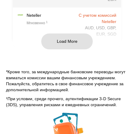
Neteller
С учетом комиссий
Neteller
1
Мгновенно
AUD, USD, GBP,
EUR, SGD
Load More
Skrill (Moneybookers)
С учетом комиссий
Neteller
В течение 24 рабочих часов.
USD, EUR, GBP,
CAD
*Кроме того, за международные банковские переводы могут
взиматься комиссии вашим финансовым учреждением.
Пожалуйста, обратитесь в свое финансовое учреждение за
Fasapay
$0
дополнительной информацией.
USD
1
Мгновенно
¹При условии, среди прочего, аутентификации 3-D Secure
(3DS), управления рисками и ежедневных ограничений.
Perfect Money
$0
EUR, USD
В течение 24 рабочих часов.
JCB
$0