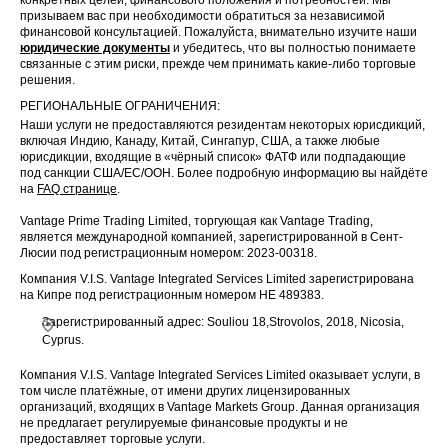
конкретных целей, финансового положения и потребностей. Мы
призываем вас при необходимости обратиться за независимой
финансовой консультацией. Пожалуйста, внимательно изучите наши
юридические документы
и убедитесь, что вы полностью понимаете
связанные с этим риски, прежде чем принимать какие-либо торговые
решения.
РЕГИОНАЛЬНЫЕ ОГРАНИЧЕНИЯ:
Наши услуги не предоставляются резидентам некоторых юрисдикций,
включая Индию, Канаду, Китай, Сингапур, США, а также любые
юрисдикции, входящие в «чёрный список» ФАТФ или подпадающие
под санкции США/ЕС/ООН. Более подробную информацию вы найдёте
на
FAQ странице
.
Vantage Prime Trading Limited, торгующая как Vantage Trading,
является международной компанией, зарегистрированной в Сент-
Люсии под регистрационным номером: 2023-00318.
Компания V.I.S. Vantage Integrated Services Limited зарегистрирована
на Кипре под регистрационным номером HE 489383.
Зарегистрированный адрес: Souliou 18,Strovolos, 2018, Nicosia,
Cyprus.
Компания V.I.S. Vantage Integrated Services Limited оказывает услуги, в
том числе платёжные, от имени других лицензированных
организаций, входящих в Vantage Markets Group. Данная организация
не предлагает регулируемые финансовые продукты и не
предоставляет торговые услуги.