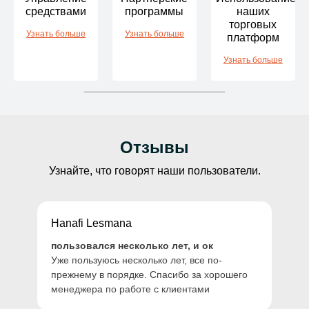
средствами
программы
наших
В течение 24 рабочих часов.
торговых
Узнать больше
Узнать больше
платформ
Трансфер в
$0
Узнать больше
мексиканский банк
USD
В течение 24 рабочих часов.
Международный EFT
$0
AUD, USD, GBP,
2-5 рабочих дней
Отзывы
EUR, SGD, JPY,
NZD, CAD, PLN
Узнайте, что говорят наши пользователи.
Быстрый перевод внутри
$0
страны (только для
AUD
Hanafi Lesmana
Австралии)
до нескольких часов в
пользовался несколько лет, и ок
рабочее время по
Уже пользуюсь несколько лет, все по-
австралийскому восточному
прежнему в порядке. Спасибо за хорошего
стандартному времени
менеджера по работе с клиентами
···
$0
Astropay