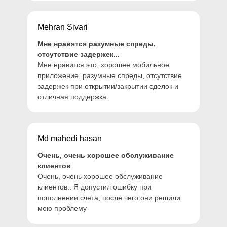
USD +
Мгновенно
большинство
Mehran Sivari
местных валют
Мне нравятся разумные спреды,
Перевод между
$0
отсутствие задержек...
брокерами
AUD, USD, GBP,
Мне нравится это, хорошее мобильное
EUR, SGD, JPY,
приложение, разумные спреды, отсутствие
3-5 рабочих дней
NZD, CAD
задержек при открытии/закрытии сделок и
отличная поддержка.
Md mahedi hasan
Очень, очень хорошее обслуживание
клиентов
.
Очень, очень хорошее обслуживание
клиентов.. Я допустил ошибку при
пополнении счета, после чего они решили
мою проблему