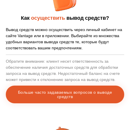
JPY
1
Мгновенно
Как
осуществить
вывод средств?
bitwallet
$0
JPY, EUR, USD
В течение 24 рабочих часов.
Вывод средств можно осуществить через личный кабинет на
сайте Vantage или в приложении. Выбирайте из множества
Sticpay
$0
удобных вариантов вывода средств те, которые будут
USD, GBP, CAD,
соответствовать вашим предпочтениям.
В течение 24 рабочих часов.
AUD, EUR, SGD,
NZD, HKD, JPY
Обратите внимание: клиент несет ответственность за
обеспечение наличия достаточных средств для обработки
запроса на вывод средств. Недостаточный баланс на счете
India UPI
$0
может привести к отклонению запроса на вывод средств.
USD, INR
В течение 24 рабочих часов.
Больше часто задаваемых вопросов о выводе
средств
Трансфер во
$0
вьетнамский банк
USD
В течение 24 рабочих часов.
Трансфер в
$0