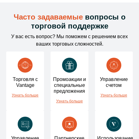
Трансфер в
$0
Часто задаваемые
южноафриканский банк
вопросы о
USD
В течение 24 рабочих часов.
торговой поддержке
У вас есть вопрос? Мы поможем с решением всех
Трансфер в
$0
ваших торговых сложностей.
угандийский банк
USD
В течение 24 рабочих часов.
Трансфер в
$0
кенийский банк
USD
Торговля с
Промоакции и
Управление
В течение 24 рабочих часов.
Vantage
специальные
счетом
предложения
Узнать больше
Узнать больше
Трансфер в
$0
Узнать больше
ганский банк
USD
В течение 24 рабочих часов.
Трансфер в
$0
японский банк
USD, JPY
Управление
Партнерские
Использование