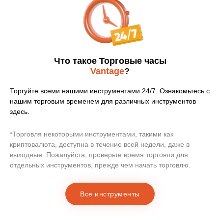
таиландский банк
USD
В течение 24 рабочих часов.
Трансфер в
$0
малазийский банк
USD
Что такое Торговые часы
В течение 24 рабочих часов.
Vantage
?
Трансфер в
$0
Торгуйте всеми нашими инструментами 24/7. Ознакомьтесь с
нигерийский банк
USD
нашим торговым временем для различных инструментов
здесь.
В течение 24 рабочих часов.
*Торговля некоторыми инструментами, такими как
Трансфер в
$0
криптовалюта, доступна в течение всей недели, даже в
филиппинский банк
USD
выходные. Пожалуйста, проверьте время торговли для
В течение 24 рабочих часов.
отдельных инструментов, прежде чем начать торговлю.
Трансфер в
$0
Все инструменты
бразильский банк
USD
В течение 24 рабочих часов.