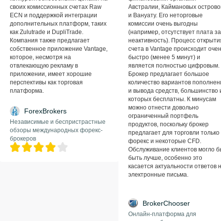
своих комиссионных счетах Raw
Австралии, Каймановых острово
ECN и поддержкой интеграции
и Вануату. Его неторговые
дополнительных платформ, таких
комиссии очень выгодны
как Zulutrade и DupliTrade.
(например, отсутствует плата за
Компания также предлагает
неактивность). Процесс открыти
собственное приложение Vantage,
счета в Vantage происходит оче
которое, несмотря на
быстро (менее 5 минут) и
отвлекающую рекламу в
является полностью цифровым.
приложении, имеет хорошие
Брокер предлагает большое
перспективы как торговая
количество вариантов пополнен
платформа.
и вывода средств, большинство 
которых бесплатны. К минусам
можно отнести довольно
ForexBrokers
ограниченный портфель
Независимые и беспристрастные
продуктов, поскольку брокер
обзоры международных форекс-
предлагает для торговли только
брокеров
форекс и некоторые CFD.
Обслуживание клиентов могло б
быть лучше, особенно это
касается актуальности ответов 
электронные письма.
BrokerChooser
Онлайн-платформа для