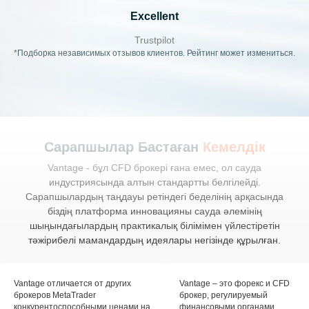
Excellent
Trustpilot
*Подборка независимых отзывов клиентов. Рейтинг может измениться.
Сарапшылар Бастаған
Кемелдік
Vantage - бұл CFD брокері ғана емес, ол сауда
индустриясында алтын стандартты белгілейді.
Сарапшылардың таңдауы ретіндегі беделінің арқасында
біздің платформа инновацияны сауда әлемінің
шыңындағылардың практикалық білімімен үйлестіретін
тәжірибелі мамандардың идеялары негізінде құрылған.
Vantage отличается от других
Vantage – это форекс и CFD
брокеров MetaTrader
брокер, регулируемый
конкурентоспособными ценами на
финансовыми органами