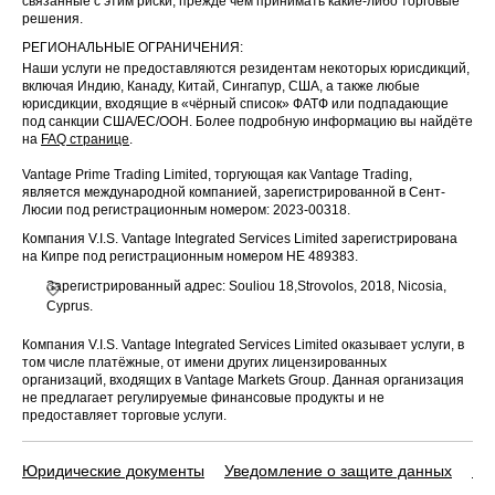
связанные с этим риски, прежде чем принимать какие-либо торговые
решения.
РЕГИОНАЛЬНЫЕ ОГРАНИЧЕНИЯ:
Наши услуги не предоставляются резидентам некоторых юрисдикций,
включая Индию, Канаду, Китай, Сингапур, США, а также любые
юрисдикции, входящие в «чёрный список» ФАТФ или подпадающие
под санкции США/ЕС/ООН. Более подробную информацию вы найдёте
на
FAQ странице
.
Vantage Prime Trading Limited, торгующая как Vantage Trading,
является международной компанией, зарегистрированной в Сент-
Люсии под регистрационным номером: 2023-00318.
Компания V.I.S. Vantage Integrated Services Limited зарегистрирована
на Кипре под регистрационным номером HE 489383.
Зарегистрированный адрес: Souliou 18,Strovolos, 2018, Nicosia,
Cyprus.
Компания V.I.S. Vantage Integrated Services Limited оказывает услуги, в
том числе платёжные, от имени других лицензированных
организаций, входящих в Vantage Markets Group. Данная организация
не предлагает регулируемые финансовые продукты и не
предоставляет торговые услуги.
Юридические документы
Уведомление о защите данных
По