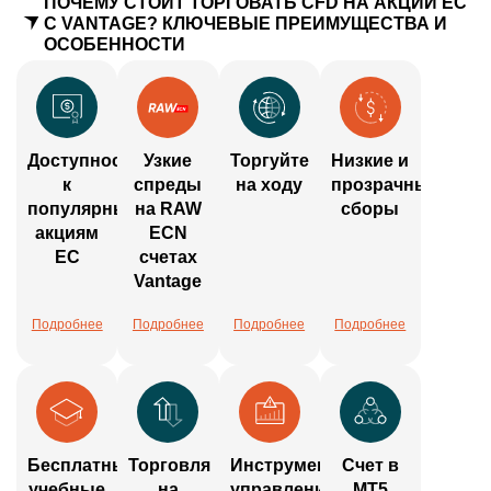
ПОЧЕМУ СТОИТ ТОРГОВАТЬ CFD НА АКЦИИ ЕС
С VANTAGE? КЛЮЧЕВЫЕ ПРЕИМУЩЕСТВА И
ОСОБЕННОСТИ
Доступность
Узкие
Торгуйте
Низкие и
к
спреды
на ходу
прозрачные
популярным
на RAW
сборы
акциям
ECN
ЕС
счетах
Vantage
Подробнее
Подробнее
Подробнее
Подробнее
Бесплатные
Торговля
Инструменты
Счет в
учебные
на
управления
MT5