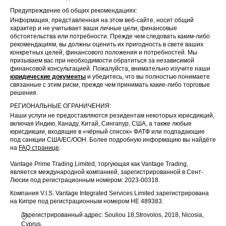
Предупреждение об общих рекомендациях:
Информация, представленная на этом веб-сайте, носит общий
характер и не учитывает ваши личные цели, финансовые
обстоятельства или потребности. Прежде чем следовать каким-либо
рекомендациям, вы должны оценить их пригодность в свете ваших
конкретных целей, финансового положения и потребностей. Мы
призываем вас при необходимости обратиться за независимой
финансовой консультацией. Пожалуйста, внимательно изучите наши
юридические документы
и убедитесь, что вы полностью понимаете
связанные с этим риски, прежде чем принимать какие-либо торговые
решения.
РЕГИОНАЛЬНЫЕ ОГРАНИЧЕНИЯ:
Наши услуги не предоставляются резидентам некоторых юрисдикций,
включая Индию, Канаду, Китай, Сингапур, США, а также любые
юрисдикции, входящие в «чёрный список» ФАТФ или подпадающие
под санкции США/ЕС/ООН. Более подробную информацию вы найдёте
на
FAQ странице
.
Vantage Prime Trading Limited, торгующая как Vantage Trading,
является международной компанией, зарегистрированной в Сент-
Люсии под регистрационным номером: 2023-00318.
Компания V.I.S. Vantage Integrated Services Limited зарегистрирована
на Кипре под регистрационным номером HE 489383.
Зарегистрированный адрес: Souliou 18,Strovolos, 2018, Nicosia,
Cyprus.