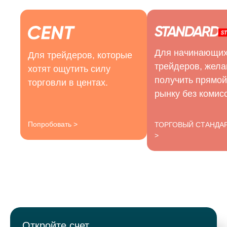
Для начинающи
Для трейдеров, которые
трейдеров, жел
хотят ощутить силу
получить прямой
торговли в центах.
рынку без комис
Попробовать >
ТОРГОВЫЙ СТАНДА
>
Откройте счет