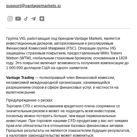
support@vantagemarkets.io
Группа VIG, работающая под брендом Vantage Markets, является
инвестиционным дилером, авторизованным и регулируемым
Финансовой Комиссией Маврикия (FSC). Операции группы VIG
защищены страховым покрытием, предоставленным Willis Towers
Watson (WTW), глобальным страховым брокером, основанным в 1828
году. Это покрытие включает возможность получения компенсации до
1 000 000 долларов США на одного заявителя.
Vantage Trading
— полноправный член Финансовой комиссии,
независимой международной организации, занимающейся
разрешением споров в сфере финансовых услуг, в частности на
валютном рынке.
Предупреждение о рисках:
Торговля CFD с использованием кредитного плеча сопряжена со
значительным риском и может не подходить всем инвесторам,
поскольку можно потерять больше, чем ваши первоначальные
инвестиции. При торговле нашими CFD-продуктами у вас нет никаких
прав или обязательств в отношении базовых финансовых активов.
Прошлые результаты не являются показателем будущих результатов,
а налоговое законодательство может измениться.