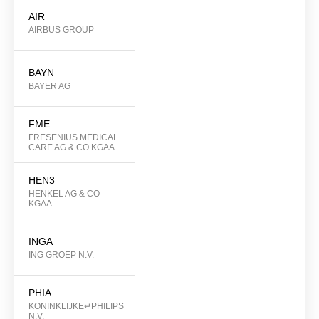
AIR
AIRBUS GROUP
BAYN
BAYER AG
FME
FRESENIUS MEDICAL
CARE AG & CO KGAA
HEN3
HENKEL AG & CO
KGAA
INGA
ING GROEP N.V.
PHIA
KONINKLIJKE↵PHILIPS
N.V.