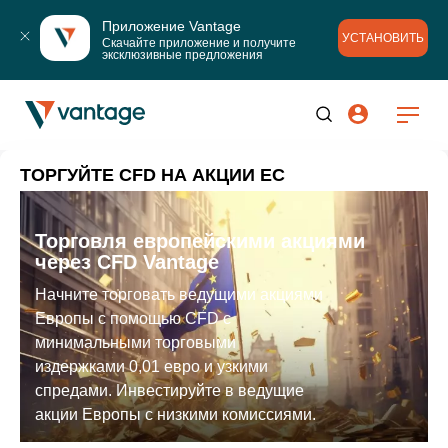
Приложение Vantage
УСТАНОВИТЬ
Скачайте приложение и получите 
эксклюзивные предложения
ТОРГУЙТЕ CFD НА АКЦИИ ЕС
Торговля европейскими акциями
через CFD Vantage
Начните торговать ведущими акциями
Европы с помощью CFD с
минимальными торговыми
издержками 0,01 евро и узкими
спредами. Инвестируйте в ведущие
акции Европы с низкими комиссиями.