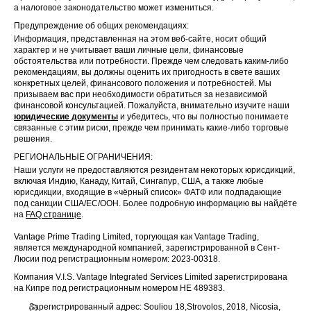
а налоговое законодательство может измениться.
Предупреждение об общих рекомендациях:
Информация, представленная на этом веб-сайте, носит общий
характер и не учитывает ваши личные цели, финансовые
обстоятельства или потребности. Прежде чем следовать каким-либо
рекомендациям, вы должны оценить их пригодность в свете ваших
конкретных целей, финансового положения и потребностей. Мы
призываем вас при необходимости обратиться за независимой
финансовой консультацией. Пожалуйста, внимательно изучите наши
юридические документы
и убедитесь, что вы полностью понимаете
связанные с этим риски, прежде чем принимать какие-либо торговые
решения.
РЕГИОНАЛЬНЫЕ ОГРАНИЧЕНИЯ:
Наши услуги не предоставляются резидентам некоторых юрисдикций,
включая Индию, Канаду, Китай, Сингапур, США, а также любые
юрисдикции, входящие в «чёрный список» ФАТФ или подпадающие
под санкции США/ЕС/ООН. Более подробную информацию вы найдёте
на
FAQ странице
.
Vantage Prime Trading Limited, торгующая как Vantage Trading,
является международной компанией, зарегистрированной в Сент-
Люсии под регистрационным номером: 2023-00318.
Компания V.I.S. Vantage Integrated Services Limited зарегистрирована
на Кипре под регистрационным номером HE 489383.
Зарегистрированный адрес: Souliou 18,Strovolos, 2018, Nicosia,