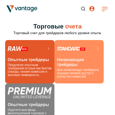
Торговые
счета
Торговый счет для трейдеров любого уровня опыта.
Опытные трейдеры
Начинающие
трейдеры
Предлагая опытным
трейдерам острые как бритва
Для начинающих трейдеров,
спреды, низкие комиссии и
ищущих прямой доступ к
высокую ликвидность.
рынку без комиссий.
Опытные трейдеры
Ощутите всю мощь
многотысячной торговли с