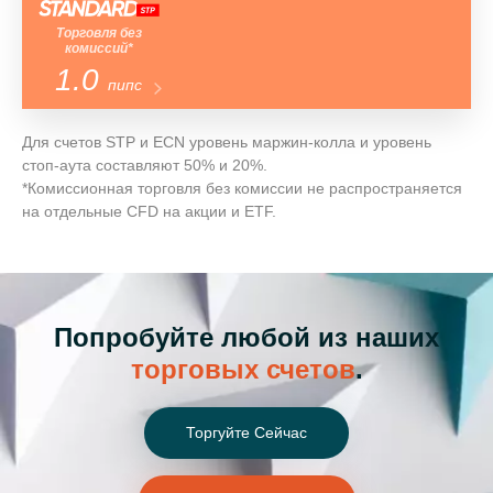
Торговля без
комиссий*
1.0
пипс
Для счетов STP и ECN уровень маржин-колла и уровень
стоп-аута составляют 50% и 20%.
*Комиссионная торговля без комиссии не распространяется
на отдельные CFD на акции и ETF.
Попробуйте любой из наших
торговых счетов
.
Торгуйте Сейчас