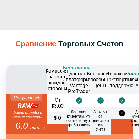
Сравнение
Торговых Счетов
Бесплатный
Комиссия
/
доступ к
Конкуренто
Эксклюзивная
Бес
за лот с
платформе
способные
экспертная
Тех
каждой
Vantage
цены
поддержка
А
стороны
ProTrader
Популярный
От
$3.00
Доступен
Зависит
Д
Узкие спреды и
клиентам, кто
от
клие
низкие комиссии
$ 0
соответствует
описания
соот
0.0
требованиям
типа
тре
пипс
счета