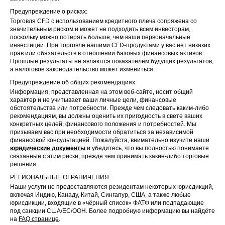
Предупреждение о рисках:
Торговля CFD с использованием кредитного плеча сопряжена со
значительным риском и может не подходить всем инвесторам,
поскольку можно потерять больше, чем ваши первоначальные
инвестиции. При торговле нашими CFD-продуктами у вас нет никаких
прав или обязательств в отношении базовых финансовых активов.
Прошлые результаты не являются показателем будущих результатов,
а налоговое законодательство может измениться.
Предупреждение об общих рекомендациях:
Информация, представленная на этом веб-сайте, носит общий
характер и не учитывает ваши личные цели, финансовые
обстоятельства или потребности. Прежде чем следовать каким-либо
рекомендациям, вы должны оценить их пригодность в свете ваших
конкретных целей, финансового положения и потребностей. Мы
призываем вас при необходимости обратиться за независимой
финансовой консультацией. Пожалуйста, внимательно изучите наши
юридические документы
и убедитесь, что вы полностью понимаете
связанные с этим риски, прежде чем принимать какие-либо торговые
решения.
РЕГИОНАЛЬНЫЕ ОГРАНИЧЕНИЯ:
Наши услуги не предоставляются резидентам некоторых юрисдикций,
включая Индию, Канаду, Китай, Сингапур, США, а также любые
юрисдикции, входящие в «чёрный список» ФАТФ или подпадающие
под санкции США/ЕС/ООН. Более подробную информацию вы найдёте
на
FAQ странице
.