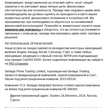
Информация, представленная на этом веб-сайте, носит общий
характер и не учитывает ваши личные цели, финансовые
обстоятельства или потребности. Прежде чем следовать каким-либо
рекомендациям, вы должны оценить их пригодность в свете ваших
конкретных целей, финансового положения и потребностей. Мы
призываем вас при необходимости обратиться за независимой
финансовой консультацией. Пожалуйста, внимательно изучите наши
юридические документы
и убедитесь, что вы полностью понимаете
связанные с этим риски, прежде чем принимать какие-либо торговые
решения.
РЕГИОНАЛЬНЫЕ ОГРАНИЧЕНИЯ:
Наши услуги не предоставляются резидентам некоторых юрисдикций,
включая Индию, Канаду, Китай, Сингапур, США, а также любые
юрисдикции, входящие в «чёрный список» ФАТФ или подпадающие
под санкции США/ЕС/ООН. Более подробную информацию вы найдёте
на
FAQ странице
.
Vantage Prime Trading Limited, торгующая как Vantage Trading,
является международной компанией, зарегистрированной в Сент-
Люсии под регистрационным номером: 2023-00318.
Компания V.I.S. Vantage Integrated Services Limited зарегистрирована
на Кипре под регистрационным номером HE 489383.
Зарегистрированный адрес: Souliou 18,Strovolos, 2018, Nicosia,
Cyprus.