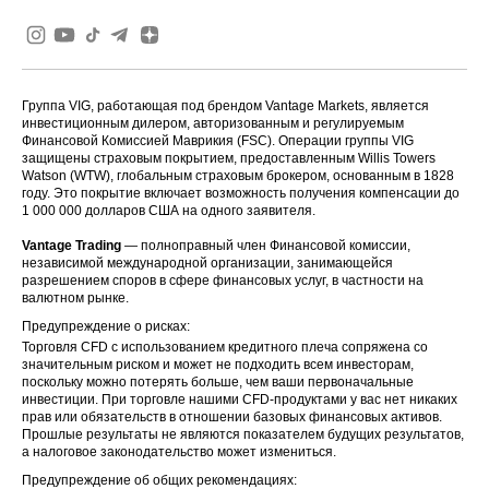
Группа VIG, работающая под брендом Vantage Markets, является
инвестиционным дилером, авторизованным и регулируемым
Финансовой Комиссией Маврикия (FSC). Операции группы VIG
защищены страховым покрытием, предоставленным Willis Towers
Watson (WTW), глобальным страховым брокером, основанным в 1828
году. Это покрытие включает возможность получения компенсации до
1 000 000 долларов США на одного заявителя.
Vantage Trading
— полноправный член Финансовой комиссии,
независимой международной организации, занимающейся
разрешением споров в сфере финансовых услуг, в частности на
валютном рынке.
Предупреждение о рисках:
Торговля CFD с использованием кредитного плеча сопряжена со
значительным риском и может не подходить всем инвесторам,
поскольку можно потерять больше, чем ваши первоначальные
инвестиции. При торговле нашими CFD-продуктами у вас нет никаких
прав или обязательств в отношении базовых финансовых активов.
Прошлые результаты не являются показателем будущих результатов,
а налоговое законодательство может измениться.
Предупреждение об общих рекомендациях: