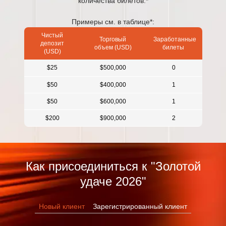
количества билетов.*
Примеры см. в таблице*:
Чистый
Торговый
Заработанные
депозит
объем (USD)
билеты
(USD)
$25
$500,000
0
$50
$400,000
1
$50
$600,000
1
$200
$900,000
2
Как присоединиться к "Золотой
удаче 2026"
Новый клиент
Зарегистрированный клиент