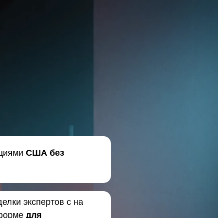
кциями
США без
делки экспертов с на
форме
для