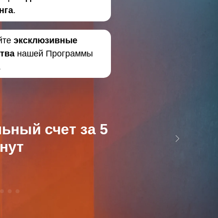
нга
.
йте
эксклюзивные
тва
нашей Программы
.
ьный счет за 5
нут