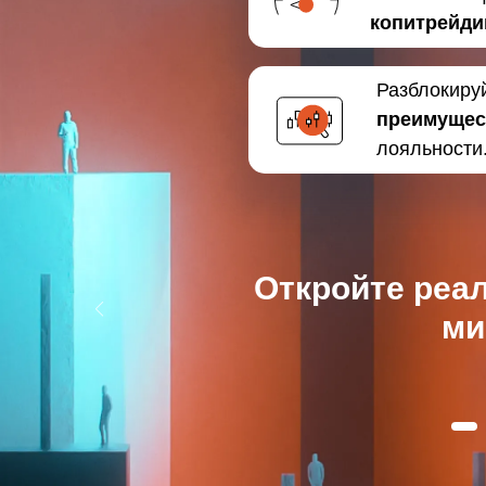
копитрейди
Разблокиру
преимущес
лояльности
Откройте реал
ми