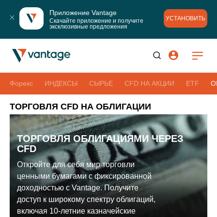
Приложение Vantage
УСТАНОВИТЬ
Скачайте приложение и получите 
эксклюзивные предложения
Форекс
ИНДЕКСЫ
СЫРЬЕ
CFD НА АКЦИИ
ETF
О
ТОРГОВЛЯ CFD НА ОБЛИГАЦИИ
ТОРГОВЛЯ ОБЛИГАЦИЯМИ ЧЕРЕЗ
CFD
Откройте для себя мир торговли
ценными бумагами с фиксированной
доходностью с Vantage. Получите
доступ к широкому спектру облигаций,
включая 10-летние казначейские