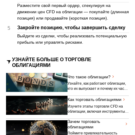
Разместите свой первый ордер, спекулируя на
движении цен CFD на облигации — покупайте (длинная
позиция) или продавайте (короткая позиция).
Закройте позицию, чтобы завершить сделку
5
Выйдите из сделки, чтобы реализовать потенциальную
прибыль или управлять рисками.
УЗНАЙТЕ БОЛЬШЕ О ТОРГОВЛЕ
ОБЛИГАЦИЯМИ
Что такое облигации?
Узнайте, как работают облигации,
кто их выпускает и почему их часто
считают основным инструментом
традиционных и современных
Как торговать облигациями
финансов.
Изучите этапы торговли CFD на
облигации, включая инструменты
платформы, рыночные факторы и
Зачем торговать
основные механизмы торговли.
облигациями
Поймите привлекательность