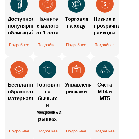
Доступность
Начните
Торговля
Низкие и
популярных
с малого
на ходу
прозрачные
облигаций
от 1 лота
расходы
Подробнее
Подробнее
Подробнее
Подробнее
Бесплатные
Торговля
Управление
Счета
образовательные
на
рисками
MT4 и
материалы
бычьих
MT5
и
медвежьих
рынках
Подробнее
Подробнее
Подробнее
Подробнее