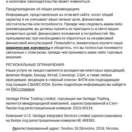
а налоговое законодательство может измениться.
Предупреждение об общих рекомендациях:
Информация, представленная на этом веб-сайте, носит общий
характер и не учитывает ваши личные цели, финансовые
обстоятельства или потребности. Прежде чем следовать каким-либо
рекомендациям, вы должны оценить их пригодность в свете ваших
конкретных целей, финансового положения и потребностей. Мы
призываем вас при необходимости обратиться за независимой
финансовой консультацией. Пожалуйста, внимательно изучите наши
юридические документы
и убедитесь, что вы полностью понимаете
связанные с этим риски, прежде чем принимать какие-либо торговые
решения.
РЕГИОНАЛЬНЫЕ ОГРАНИЧЕНИЯ:
Наши услуги не предоставляются резидентам некоторых юрисдикций,
включая Индию, Канаду, Китай, Сингапур, США, а также любые
юрисдикции, входящие в «чёрный список» ФАТФ или подпадающие
под санкции США/ЕС/ООН. Более подробную информацию вы найдёте
на
FAQ странице
.
Vantage Prime Trading Limited, торгующая как Vantage Trading,
является международной компанией, зарегистрированной в Сент-
Люсии под регистрационным номером: 2023-00318.
Компания V.I.S. Vantage Integrated Services Limited зарегистрирована
на Кипре под регистрационным номером HE 489383.
Зарегистрированный адрес: Souliou 18,Strovolos, 2018, Nicosia,