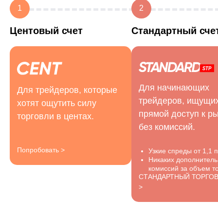
1
2
Центовый счет
Стандартный сче
Для начинающих
Для трейдеров, которые
трейдеров, ищущи
хотят ощутить силу
прямой доступ к р
торговли в центах.
без комиссий.
Попробовать >
Узкие спреды от 1,1 п
Никаких дополнител
комиссий за объем то
СТАНДАРТНЫЙ ТОРГО
>