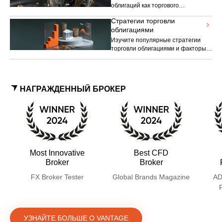
облигаций как торгового
инструмента. Изучите их
Стратегии торговли
соотношение риска и доходности и
облигациями
их потенциальную роль в
диверсифицированном торговом
Изучите популярные стратегии
портфеле.
торговли облигациями и факторы,
которые трейдеры учитывают при
разработке стратегий, а также
основные риски.
НАГРАЖДЕННЫЙ БРОКЕР
Most Innovative
Best CFD
Broker
Broker
FX Broker Tester
Global Brands Magazine
AD
УЗНАЙТЕ БОЛЬШЕ О VANTAGE