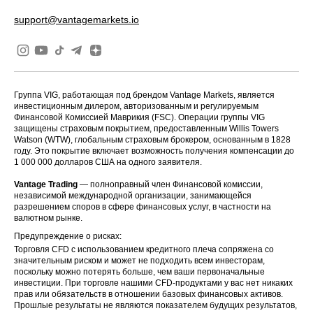
support@vantagemarkets.io
Группа VIG, работающая под брендом Vantage Markets, является
инвестиционным дилером, авторизованным и регулируемым
Финансовой Комиссией Маврикия (FSC). Операции группы VIG
защищены страховым покрытием, предоставленным Willis Towers
Watson (WTW), глобальным страховым брокером, основанным в 1828
году. Это покрытие включает возможность получения компенсации до
1 000 000 долларов США на одного заявителя.
Vantage Trading
— полноправный член Финансовой комиссии,
независимой международной организации, занимающейся
разрешением споров в сфере финансовых услуг, в частности на
валютном рынке.
Предупреждение о рисках:
Торговля CFD с использованием кредитного плеча сопряжена со
значительным риском и может не подходить всем инвесторам,
поскольку можно потерять больше, чем ваши первоначальные
инвестиции. При торговле нашими CFD-продуктами у вас нет никаких
прав или обязательств в отношении базовых финансовых активов.
Прошлые результаты не являются показателем будущих результатов,