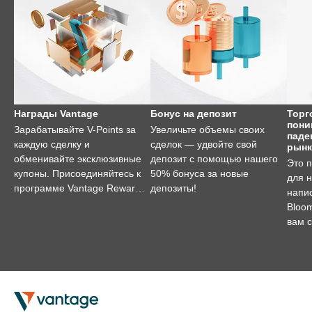
Награды Vantage
Бонус на депозит
Торг
пони
Зарабатывайте V-Points за
Увеличьте объемы своих
паде
каждую сделку и
сделок — удвойте свой
рынк
обменивайте эксклюзивные
депозит с помощью нашего
Это 
купоны. Присоединяйтесь к
50% бонуса за новые
для 
программе Vantage Rewards
депозиты!
напи
уже сегодня!
Bloo
вам с
торго