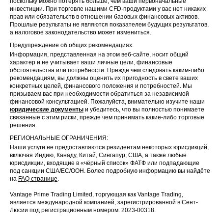
поскольку можно потерять больше, чем ваши первоначальные
инвестиции. При торговле нашими CFD-продуктами у вас нет никаких
прав или обязательств в отношении базовых финансовых активов.
Прошлые результаты не являются показателем будущих результатов,
а налоговое законодательство может измениться.
Предупреждение об общих рекомендациях:
Информация, представленная на этом веб-сайте, носит общий
характер и не учитывает ваши личные цели, финансовые
обстоятельства или потребности. Прежде чем следовать каким-либо
рекомендациям, вы должны оценить их пригодность в свете ваших
конкретных целей, финансового положения и потребностей. Мы
призываем вас при необходимости обратиться за независимой
финансовой консультацией. Пожалуйста, внимательно изучите наши
юридические документы
и убедитесь, что вы полностью понимаете
связанные с этим риски, прежде чем принимать какие-либо торговые
решения.
РЕГИОНАЛЬНЫЕ ОГРАНИЧЕНИЯ:
Наши услуги не предоставляются резидентам некоторых юрисдикций,
включая Индию, Канаду, Китай, Сингапур, США, а также любые
юрисдикции, входящие в «чёрный список» ФАТФ или подпадающие
под санкции США/ЕС/ООН. Более подробную информацию вы найдёте
на
FAQ странице
.
Vantage Prime Trading Limited, торгующая как Vantage Trading,
является международной компанией, зарегистрированной в Сент-
Люсии под регистрационным номером: 2023-00318.