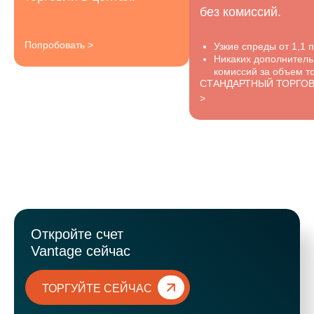
без комиссий.
Попробовать >
Узкие спреды от 1,1 п
Никаких дополнител
комиссий за объем то
СТАНДАРТНЫЙ ТОРГО
>
Откройте счет
Vantage сейчас
ТОРГУЙТЕ СЕЙЧАС