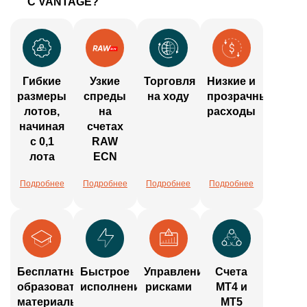
С VANTAGE?
Гибкие
Узкие
Торговля
Низкие и
размеры
спреды
на ходу
прозрачные
лотов,
на
расходы
начиная
счетах
с 0,1
RAW
лота
ECN
Подробнее
Подробнее
Подробнее
Подробнее
Бесплатные
Быстрое
Управление
Счета
образовательные
исполнение
рисками
MT4 и
материалы
MT5