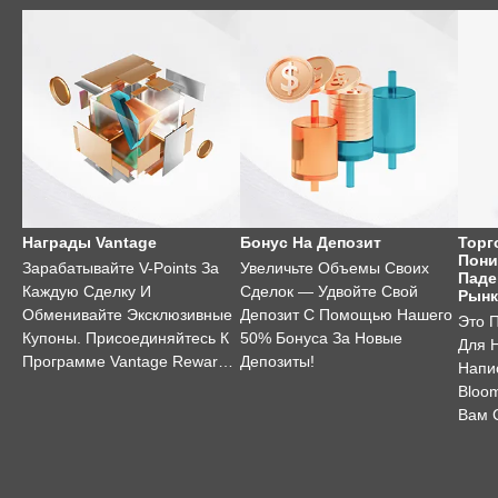
Награды Vantage
Бонус На Депозит
Торг
Пони
Зарабатывайте V-Points За
Увеличьте Объемы Своих
Паде
Каждую Сделку И
Сделок — Удвойте Свой
Рынк
Обменивайте Эксклюзивные
Депозит С Помощью Нашего
Это 
Купоны. Присоединяйтесь К
50% Бонуса За Новые
Для 
Программе Vantage Rewards
Депозиты!
Напи
Уже Сегодня!
Bloo
Вам 
Торг