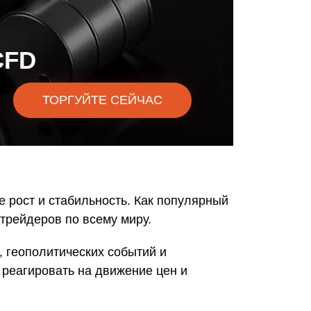
омпаний, как
омпаний, как
CFD
и Fortescue
омпаний, как
ТОРГУЙТЕ СЕЙЧАС
и
омпаний, как
P
е рост и стабильность. Как популярный
 трейдеров по всему миру.
, геополитических событий и
 реагировать на движение цен и