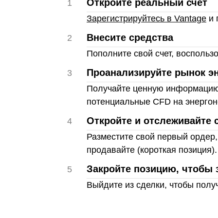
Откройте реальный счет
1
Зарегистрируйтесь в Vantage
и 
Внесите средства
2
Пополните свой счет, воспольз
Проанализируйте рынок э
3
Получайте ценную информацию 
потенциальные CFD на энергон
Откройте и отслеживайте 
4
Разместите свой первый ордер,
продавайте (короткая позиция).
Закройте позицию, чтобы 
5
Выйдите из сделки, чтобы полу