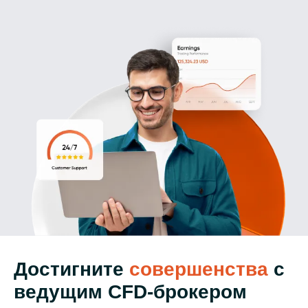
Достигните
совершенства
с
ведущим CFD-брокером