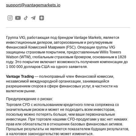
support@vantagemarkets.io
Группа VIG, работающая под брендом Vantage Markets, является
инвестиционным дилером, авторизованным и регулируемым
Финансовой Комиссией Маврикия (FSC). Операции группы VIG
защищены страховым покрытием, предоставленным Willis Towers
Watson (WTW), глобальным страховым брокером, основанным в 1828
году. Это покрытие включает возможность получения компенсации до
1 000 000 долларов США на одного заявителя.
Vantage Trading
— полноправный член Финансовой комиссии,
независимой международной организации, занимающейся
разрешением споров в сфере финансовых услуг, в частности на
валютном рынке.
Предупреждение о рисках:
Торговля CFD с использованием кредитного плеча сопряжена со
значительным риском и может не подходить всем инвесторам,
поскольку можно потерять больше, чем ваши первоначальные
инвестиции. При торговле нашими CFD-продуктами у вас нет никаких
прав или обязательств в отношении базовых финансовых активов.
Прошлые результаты не являются показателем будущих результатов,
а налоговое законодательство может измениться.