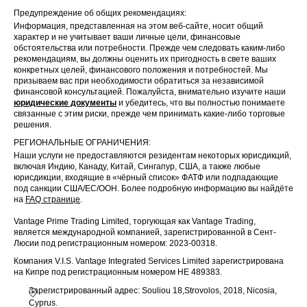
Предупреждение об общих рекомендациях:
Информация, представленная на этом веб-сайте, носит общий
характер и не учитывает ваши личные цели, финансовые
обстоятельства или потребности. Прежде чем следовать каким-либо
рекомендациям, вы должны оценить их пригодность в свете ваших
конкретных целей, финансового положения и потребностей. Мы
призываем вас при необходимости обратиться за независимой
финансовой консультацией. Пожалуйста, внимательно изучите наши
юридические документы
и убедитесь, что вы полностью понимаете
связанные с этим риски, прежде чем принимать какие-либо торговые
решения.
РЕГИОНАЛЬНЫЕ ОГРАНИЧЕНИЯ:
Наши услуги не предоставляются резидентам некоторых юрисдикций,
включая Индию, Канаду, Китай, Сингапур, США, а также любые
юрисдикции, входящие в «чёрный список» ФАТФ или подпадающие
под санкции США/ЕС/ООН. Более подробную информацию вы найдёте
на
FAQ странице
.
Vantage Prime Trading Limited, торгующая как Vantage Trading,
является международной компанией, зарегистрированной в Сент-
Люсии под регистрационным номером: 2023-00318.
Компания V.I.S. Vantage Integrated Services Limited зарегистрирована
на Кипре под регистрационным номером HE 489383.
Зарегистрированный адрес: Souliou 18,Strovolos, 2018, Nicosia,
Cyprus.