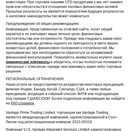
инвестиции. При торговле нашими CFD-продуктами у вас нет никаких
прав или обязательств в отношении базовых финансовых активов.
Прошлые результаты не являются показателем будущих результатов,
а налоговое законодательство может измениться.
Предупреждение об общих рекомендациях:
Информация, представленная на этом веб-сайте, носит общий
характер и не учитывает ваши личные цели, финансовые
обстоятельства или потребности. Прежде чем следовать каким-либо
рекомендациям, вы должны оценить их пригодность в свете ваших
конкретных целей, финансового положения и потребностей. Мы
призываем вас при необходимости обратиться за независимой
финансовой консультацией. Пожалуйста, внимательно изучите наши
юридические документы
и убедитесь, что вы полностью понимаете
связанные с этим риски, прежде чем принимать какие-либо торговые
решения.
РЕГИОНАЛЬНЫЕ ОГРАНИЧЕНИЯ:
Наши услуги не предоставляются резидентам некоторых юрисдикций,
включая Индию, Канаду, Китай, Сингапур, США, а также любые
юрисдикции, входящие в «чёрный список» ФАТФ или подпадающие
под санкции США/ЕС/ООН. Более подробную информацию вы найдёте
на
FAQ странице
.
Vantage Prime Trading Limited, торгующая как Vantage Trading,
является международной компанией, зарегистрированной в Сент-
Люсии под регистрационным номером: 2023-00318.
Компания V.I.S. Vantage Integrated Services Limited зарегистрирована