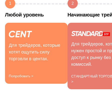
1
2
Любой уровень
Начинающие тре
Для трейдеров, ко
Для трейдеров, которые
нужен простой и п
хотят ощутить силу
доступ к рынку без
торговли в центах.
комиссий.
Попробовать >
СТАНДАРТНЫЙ ТОРГО
>