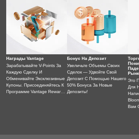
Награды Vantage
Бонус На Депозит
Торг
Пони
Зарабатывайте V-Points За
Увеличьте Объемы Своих
Паде
Каждую Сделку И
Сделок — Удвойте Свой
Рынк
Обменивайте Эксклюзивные
Депозит С Помощью Нашего
Это 
Купоны. Присоединяйтесь К
50% Бонуса За Новые
Для 
Программе Vantage Rewards
Депозиты!
Напи
Уже Сегодня!
Bloo
Вам 
Торг