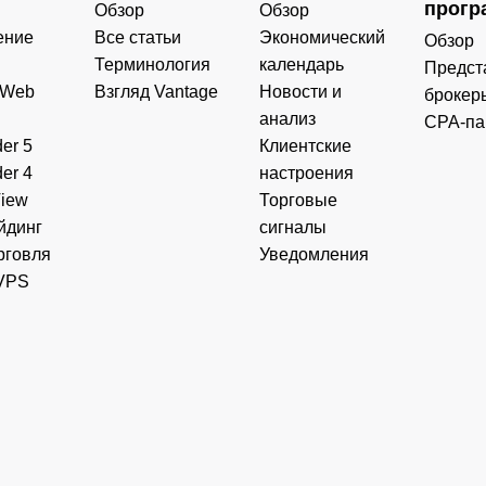
прогр
Обзор
Обзор
ение
Все статьи
Экономический
Обзор
Терминология
календарь
Предст
 Web
Взгляд Vantage
Новости и
брокер
анализ
CPA-па
er 5
Клиентские
er 4
настроения
View
Торговые
йдинг
сигналы
рговля
Уведомления
VPS