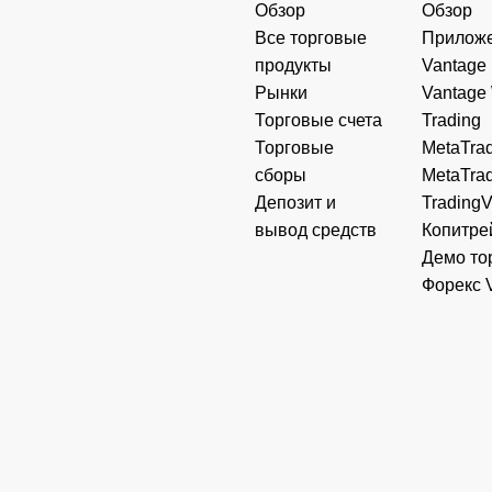
Обзор
Обзор
Все торговые
Прилож
продукты
Vantage
Рынки
Vantage
Торговые счета
Trading
Торговые
MetaTrad
сборы
MetaTrad
Депозит и
Trading
вывод средств
Копитре
Демо то
Форекс 