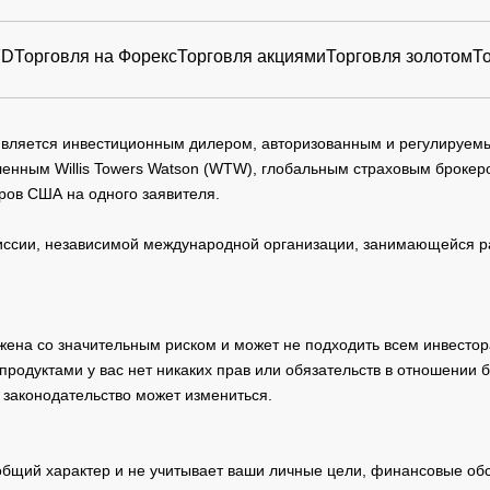
FD
Торговля на Форекс
Торговля акциями
Торговля золотом
Т
 является инвестиционным дилером, авторизованным и регулируе
нным Willis Towers Watson (WTW), глобальным страховым брокеро
ров США на одного заявителя.
сии, независимой международной организации, занимающейся ра
жена со значительным риском и может не подходить всем инвестор
родуктами у вас нет никаких прав или обязательств в отношении 
 законодательство может измениться.
общий характер и не учитывает ваши личные цели, финансовые обс