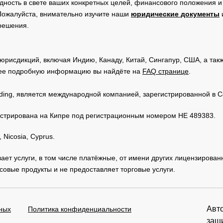
дность в свете ваших конкретных целей, финансового положения 
Пожалуйста, внимательно изучите наши
юридические документы
 решения.
юрисдикций, включая Индию, Канаду, Китай, Сингапур, США, а та
ее подробную информацию вы найдёте на
FAQ странице
.
Trading, является международной компанией, зарегистрированной в
регистрирована на Кипре под регистрационным номером HE 489383.
 Nicosia, Cyprus.
зывает услуги, в том числе платёжные, от имени других лицензирова
овые продукты и не предоставляет торговые услуги.
Авто
ных
Политика конфиденциальности
защ