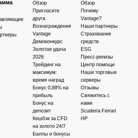
амма
Обзор
Обзор
Пригласите
Почему
друга
Vantage?
авляющие
Вознаграждения
Наши партнеры
ы
Vantage
Страхование
ртнеры
Демоконкурс
средств
Золотая удача
ESG
2026
Пресс-релизы
Трейдинг на
Центр помощи
максимум:
Наши торговые
время наград
серверы
Бонус 0,88% на
Отзывы
прибыль
Свяжитесь с
Бонус на
нами
депозит
Scuderia Ferrari
Кешбэк за CFD
HP
на золото 24/7
Баллы и бонусы