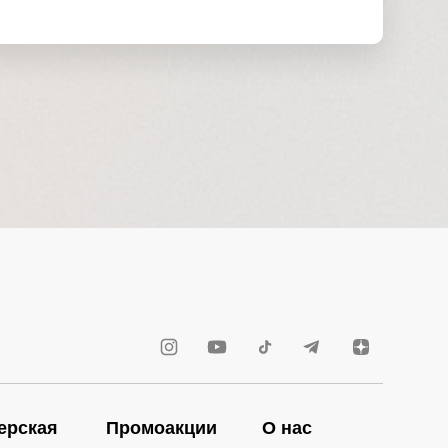
ерская
Промоакции
О нас