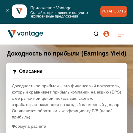
Приложение Vantage
УСТАНОВИТЬ
Скачайте приложение и получите 
эксклюзивные предложения
Доходность по прибыли (Earnings Yield)
Описание
Доходность по прибыли – это финансовый показатель,
который сравнивает прибыль компании на акцию (EPS)
с ее рыночной ценой, показывая, сколько
зарабатывает компания на каждый вложенный доллар.
Он является обратным к коэффициенту P/E (цена/
прибыль).
Формула расчета: