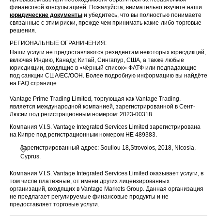
финансовой консультацией. Пожалуйста, внимательно изучите наши
юридические документы
и убедитесь, что вы полностью понимаете
связанные с этим риски, прежде чем принимать какие-либо торговые
решения.
РЕГИОНАЛЬНЫЕ ОГРАНИЧЕНИЯ:
Наши услуги не предоставляются резидентам некоторых юрисдикций,
включая Индию, Канаду, Китай, Сингапур, США, а также любые
юрисдикции, входящие в «чёрный список» ФАТФ или подпадающие
под санкции США/ЕС/ООН. Более подробную информацию вы найдёте
на
FAQ странице
.
Vantage Prime Trading Limited, торгующая как Vantage Trading,
является международной компанией, зарегистрированной в Сент-
Люсии под регистрационным номером: 2023-00318.
Компания V.I.S. Vantage Integrated Services Limited зарегистрирована
на Кипре под регистрационным номером HE 489383.
Зарегистрированный адрес: Souliou 18,Strovolos, 2018, Nicosia,
Cyprus.
Компания V.I.S. Vantage Integrated Services Limited оказывает услуги, в
том числе платёжные, от имени других лицензированных
организаций, входящих в Vantage Markets Group. Данная организация
не предлагает регулируемые финансовые продукты и не
предоставляет торговые услуги.