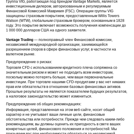
Группа VIG, работающая под брендом Vantage Markets, является
инвестиционным дилером, авторизованным и регулируемым
Финансовой Комиссией Маврикия (FSC). Операции группы VIG
защищены страховым покрытием, предоставленным Willis Towers
Watson (WTW), глобальным страховым брокером, основанным в 1828
году. Это покрытие включает возможность получения компенсации до
1 000 000 долларов США на одного заявителя.
Vantage Trading
— полноправный член Финансовой комиссии,
независимой международной организации, занимающейся
разрешением споров в сфере финансовых услуг, в частности на
валютном рынке.
Предупреждение о рисках:
Торговля CFD с использованием кредитного плеча сопряжена со
значительным риском и может не подходить всем инвесторам,
поскольку можно потерять больше, чем ваши первоначальные
инвестиции. При торговле нашими CFD-продуктами у вас нет никаких
прав или обязательств в отношении базовых финансовых активов.
Прошлые результаты не являются показателем будущих результатов,
а налоговое законодательство может измениться.
Предупреждение об общих рекомендациях:
Информация, представленная на этом веб-сайте, носит общий
характер и не учитывает ваши личные цели, финансовые
обстоятельства или потребности. Прежде чем следовать каким-либо
рекомендациям, вы должны оценить их пригодность в свете ваших
конкретных целей, финансового положения и потребностей. Мы
призываем вас при необходимости обратиться за независимой