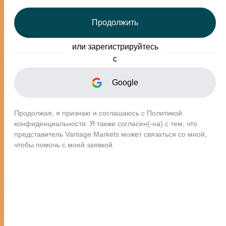
Продолжить
Лучшие в своем классе -
или зарегистрируйтесь
Лучши
Социальный копитрейдинг
с
Google
Продолжая, я признаю и соглашаюсь с Политикой
конфиденциальности. Я также согласен(-на) с тем, что
Всемирно признанны
представитель Vantage Markets может связаться со мной,
чтобы помочь с моей заявкой.