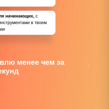
ля начинающих,
с
инструментами в твоем
ии
влю менее чем за
екунд