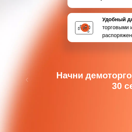
Удобный д
торговыми 
распоряжен
Начни демоторго
30 с