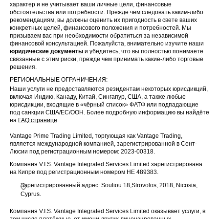
характер и не учитывает ваши личные цели, финансовые
обстоятельства или потребности. Прежде чем следовать каким-либо
рекомендациям, вы должны оценить их пригодность в свете ваших
конкретных целей, финансового положения и потребностей. Мы
призываем вас при необходимости обратиться за независимой
финансовой консультацией. Пожалуйста, внимательно изучите наши
юридические документы
и убедитесь, что вы полностью понимаете
связанные с этим риски, прежде чем принимать какие-либо торговые
решения.
РЕГИОНАЛЬНЫЕ ОГРАНИЧЕНИЯ:
Наши услуги не предоставляются резидентам некоторых юрисдикций,
включая Индию, Канаду, Китай, Сингапур, США, а также любые
юрисдикции, входящие в «чёрный список» ФАТФ или подпадающие
под санкции США/ЕС/ООН. Более подробную информацию вы найдёте
на
FAQ странице
.
Vantage Prime Trading Limited, торгующая как Vantage Trading,
является международной компанией, зарегистрированной в Сент-
Люсии под регистрационным номером: 2023-00318.
Компания V.I.S. Vantage Integrated Services Limited зарегистрирована
на Кипре под регистрационным номером HE 489383.
Зарегистрированный адрес: Souliou 18,Strovolos, 2018, Nicosia,
Cyprus.
Компания V.I.S. Vantage Integrated Services Limited оказывает услуги, в
том числе платёжные, от имени других лицензированных