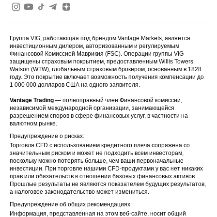
Группа VIG, работающая под брендом Vantage Markets, является
инвестиционным дилером, авторизованным и регулируемым
Финансовой Комиссией Маврикия (FSC). Операции группы VIG
защищены страховым покрытием, предоставленным Willis Towers
Watson (WTW), глобальным страховым брокером, основанным в 1828
году. Это покрытие включает возможность получения компенсации до
1 000 000 долларов США на одного заявителя.
Vantage Trading
— полноправный член Финансовой комиссии,
независимой международной организации, занимающейся
разрешением споров в сфере финансовых услуг, в частности на
валютном рынке.
Предупреждение о рисках:
Торговля CFD с использованием кредитного плеча сопряжена со
значительным риском и может не подходить всем инвесторам,
поскольку можно потерять больше, чем ваши первоначальные
инвестиции. При торговле нашими CFD-продуктами у вас нет никаких
прав или обязательств в отношении базовых финансовых активов.
Прошлые результаты не являются показателем будущих результатов,
а налоговое законодательство может измениться.
Предупреждение об общих рекомендациях:
Информация, представленная на этом веб-сайте, носит общий