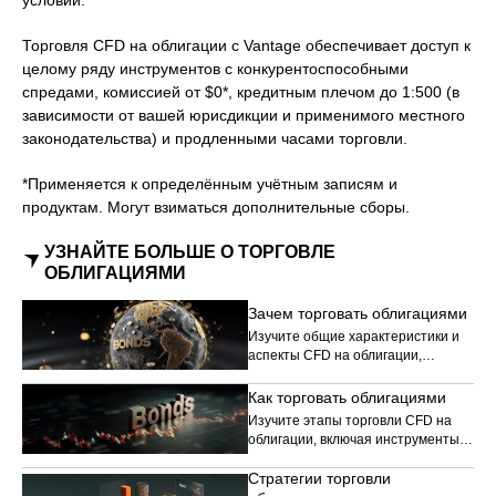
условий.
Торговля CFD на облигации с Vantage обеспечивает доступ к
целому ряду инструментов с конкурентоспособными
спредами, комиссией от $0*, кредитным плечом до 1:500 (в
зависимости от вашей юрисдикции и применимого местного
законодательства) и продленными часами торговли.
*Применяется к определённым учётным записям и
продуктам. Могут взиматься дополнительные сборы.
УЗНАЙТЕ БОЛЬШЕ О ТОРГОВЛЕ
ОБЛИГАЦИЯМИ
Зачем торговать облигациями
Изучите общие характеристики и
аспекты CFD на облигации,
включая их роль в
диверсифицированном торговом
Как торговать облигациями
портфеле.
Изучите этапы торговли CFD на
облигации, включая инструменты
платформы, рыночные факторы и
Стратегии торговли
основные механизмы торговли.