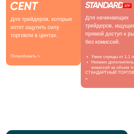
Для начинающих
Для трейдеров, которые
трейдеров, ищущи
хотят ощутить силу
прямой доступ к р
торговли в центах.
без комиссий.
Попробовать >
Узкие спреды от 1,1 п
Никаких дополнител
комиссий за объем то
СТАНДАРТНЫЙ ТОРГО
>