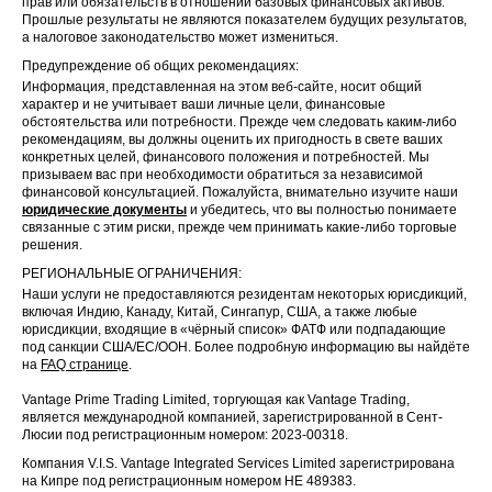
прав или обязательств в отношении базовых финансовых активов.
Прошлые результаты не являются показателем будущих результатов,
а налоговое законодательство может измениться.
Предупреждение об общих рекомендациях:
Информация, представленная на этом веб-сайте, носит общий
характер и не учитывает ваши личные цели, финансовые
обстоятельства или потребности. Прежде чем следовать каким-либо
рекомендациям, вы должны оценить их пригодность в свете ваших
конкретных целей, финансового положения и потребностей. Мы
призываем вас при необходимости обратиться за независимой
финансовой консультацией. Пожалуйста, внимательно изучите наши
юридические документы
и убедитесь, что вы полностью понимаете
связанные с этим риски, прежде чем принимать какие-либо торговые
решения.
РЕГИОНАЛЬНЫЕ ОГРАНИЧЕНИЯ:
Наши услуги не предоставляются резидентам некоторых юрисдикций,
включая Индию, Канаду, Китай, Сингапур, США, а также любые
юрисдикции, входящие в «чёрный список» ФАТФ или подпадающие
под санкции США/ЕС/ООН. Более подробную информацию вы найдёте
на
FAQ странице
.
Vantage Prime Trading Limited, торгующая как Vantage Trading,
является международной компанией, зарегистрированной в Сент-
Люсии под регистрационным номером: 2023-00318.
Компания V.I.S. Vantage Integrated Services Limited зарегистрирована
на Кипре под регистрационным номером HE 489383.