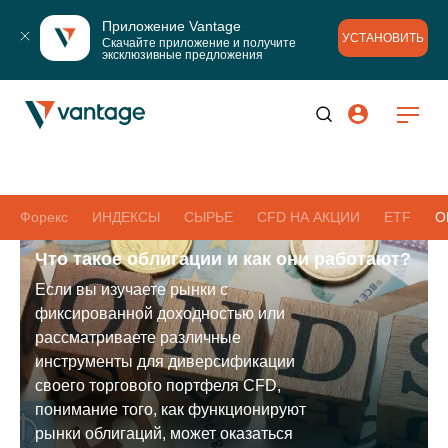
Приложение Vantage
УСТАНОВИТЬ
Скачайте приложение и получите 
эксклюзивные предложения
Форекс
ИНДЕКСЫ
СЫРЬЕ
CFD НА АКЦИИ
ETF
О
Что такое облигации и как они работают?
Если вы изучаете рынки с
фиксированной доходностью или
рассматриваете различные
инструменты для диверсификации
своего торгового портфеля CFD,
понимание того, как функционируют
рынки облигаций, может оказаться