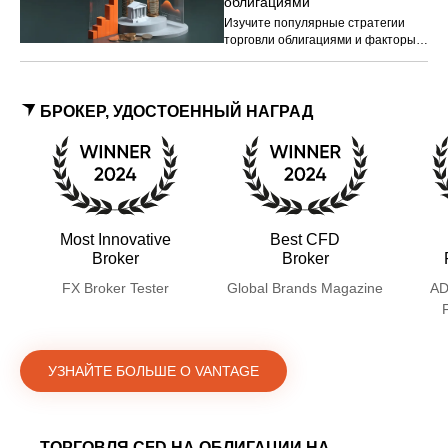
облигациями
Изучите популярные стратегии
торговли облигациями и факторы,
которые трейдеры учитывают при
разработке стратегий, а также
основные риски.
БРОКЕР, УДОСТОЕННЫЙ НАГРАД
Most Innovative
Best CFD
Broker
Broker
FX Broker Tester
Global Brands Magazine
AD
УЗНАЙТЕ БОЛЬШЕ О VANTAGE
ТОРГОВЛЯ CFD НА ОБЛИГАЦИИ НА