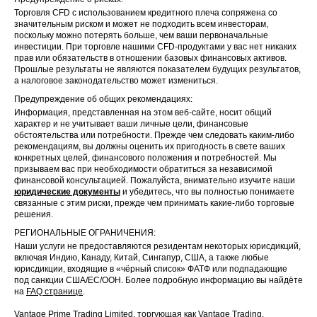
Торговля CFD с использованием кредитного плеча сопряжена со
значительным риском и может не подходить всем инвесторам,
поскольку можно потерять больше, чем ваши первоначальные
инвестиции. При торговле нашими CFD-продуктами у вас нет никаких
прав или обязательств в отношении базовых финансовых активов.
Прошлые результаты не являются показателем будущих результатов,
а налоговое законодательство может измениться.
Предупреждение об общих рекомендациях:
Информация, представленная на этом веб-сайте, носит общий
характер и не учитывает ваши личные цели, финансовые
обстоятельства или потребности. Прежде чем следовать каким-либо
рекомендациям, вы должны оценить их пригодность в свете ваших
конкретных целей, финансового положения и потребностей. Мы
призываем вас при необходимости обратиться за независимой
финансовой консультацией. Пожалуйста, внимательно изучите наши
юридические документы
и убедитесь, что вы полностью понимаете
связанные с этим риски, прежде чем принимать какие-либо торговые
решения.
РЕГИОНАЛЬНЫЕ ОГРАНИЧЕНИЯ:
Наши услуги не предоставляются резидентам некоторых юрисдикций,
включая Индию, Канаду, Китай, Сингапур, США, а также любые
юрисдикции, входящие в «чёрный список» ФАТФ или подпадающие
под санкции США/ЕС/ООН. Более подробную информацию вы найдёте
на
FAQ странице
.
Vantage Prime Trading Limited, торгующая как Vantage Trading,