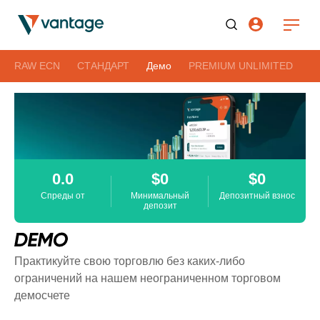
RAW ECN
СТАНДАРТ
Демо
PREMIUM UNLIMITED
0.0
$0
$0
Спреды от
Минимальный
Депозитный взнос
депозит
Практикуйте свою торговлю без каких-либо
ограничений на нашем неограниченном торговом
демосчете