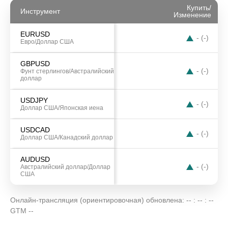
Купить
/
Инструмент
Изменение
EURUSD
-
(
-
)
Евро/Доллар США
GBPUSD
-
(
-
)
Фунт стерлингов/Австралийский
доллар
←
→
USDJPY
-
(
-
)
Доллар США/Японская иена
USDCAD
-
(
-
)
Доллар США/Канадский доллар
AUDUSD
-
(
-
)
Австралийский доллар/Доллар
США
Онлайн-трансляция (ориентировочная) обновлена:
-- : -- : --
GTM --