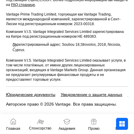
на
FAQ странице
.
Vantage Prime Trading Limited, торгующая как Vantage Trading,
является международной компанией, зарегистрированной в Сент-
Люсии под регистрационным номером: 2023-00318.
Компания V.I.S. Vantage Integrated Services Limited зарегистрирована
на Кипре под регистрационным номером HE 489383.
Зарегистрированный адрес: Souliou 18,Strovolos, 2018, Nicosia,
Cyprus.
Компания V.I.S. Vantage Integrated Services Limited оказывает услуги, в
том числе платёжные, от имени других лицензированных
организаций, входящих в Vantage Markets Group. Данная организация
не предлагает регулируемые финансовые продукты и не
предоставляет торговые услуги.
Юридические документы
Уведомление о защите данных
По
Авторское право © 2026 Vantage. Все права защищены.
Спонсорство
Главная
Академия
Промо
Войти