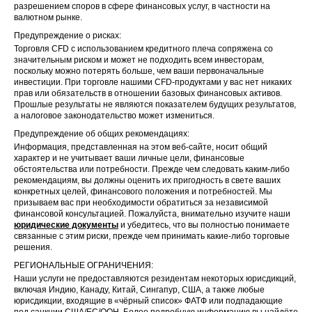
разрешением споров в сфере финансовых услуг, в частности на
валютном рынке.
Предупреждение о рисках:
Торговля CFD с использованием кредитного плеча сопряжена со
значительным риском и может не подходить всем инвесторам,
поскольку можно потерять больше, чем ваши первоначальные
инвестиции. При торговле нашими CFD-продуктами у вас нет никаких
прав или обязательств в отношении базовых финансовых активов.
Прошлые результаты не являются показателем будущих результатов,
а налоговое законодательство может измениться.
Предупреждение об общих рекомендациях:
Информация, представленная на этом веб-сайте, носит общий
характер и не учитывает ваши личные цели, финансовые
обстоятельства или потребности. Прежде чем следовать каким-либо
рекомендациям, вы должны оценить их пригодность в свете ваших
конкретных целей, финансового положения и потребностей. Мы
призываем вас при необходимости обратиться за независимой
финансовой консультацией. Пожалуйста, внимательно изучите наши
юридические документы
и убедитесь, что вы полностью понимаете
связанные с этим риски, прежде чем принимать какие-либо торговые
решения.
РЕГИОНАЛЬНЫЕ ОГРАНИЧЕНИЯ:
Наши услуги не предоставляются резидентам некоторых юрисдикций,
включая Индию, Канаду, Китай, Сингапур, США, а также любые
юрисдикции, входящие в «чёрный список» ФАТФ или подпадающие
под санкции США/ЕС/ООН. Более подробную информацию вы найдёте