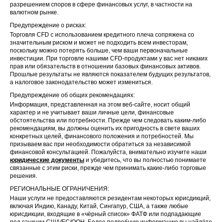
разрешением споров в сфере финансовых услуг, в частности на
валютном рынке.
Предупреждение о рисках:
Торговля CFD с использованием кредитного плеча сопряжена со
значительным риском и может не подходить всем инвесторам,
поскольку можно потерять больше, чем ваши первоначальные
инвестиции. При торговле нашими CFD-продуктами у вас нет никаких
прав или обязательств в отношении базовых финансовых активов.
Прошлые результаты не являются показателем будущих результатов,
а налоговое законодательство может измениться.
Предупреждение об общих рекомендациях:
Информация, представленная на этом веб-сайте, носит общий
характер и не учитывает ваши личные цели, финансовые
обстоятельства или потребности. Прежде чем следовать каким-либо
рекомендациям, вы должны оценить их пригодность в свете ваших
конкретных целей, финансового положения и потребностей. Мы
призываем вас при необходимости обратиться за независимой
финансовой консультацией. Пожалуйста, внимательно изучите наши
юридические документы
и убедитесь, что вы полностью понимаете
связанные с этим риски, прежде чем принимать какие-либо торговые
решения.
РЕГИОНАЛЬНЫЕ ОГРАНИЧЕНИЯ:
Наши услуги не предоставляются резидентам некоторых юрисдикций,
включая Индию, Канаду, Китай, Сингапур, США, а также любые
юрисдикции, входящие в «чёрный список» ФАТФ или подпадающие
под санкции США/ЕС/ООН. Более подробную информацию вы найдёте