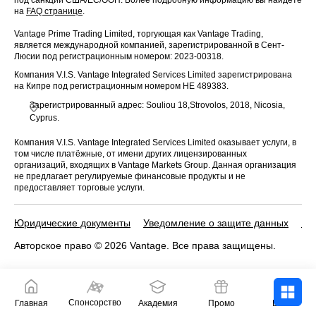
на
FAQ странице
.
Vantage Prime Trading Limited, торгующая как Vantage Trading,
является международной компанией, зарегистрированной в Сент-
Люсии под регистрационным номером: 2023-00318.
Компания V.I.S. Vantage Integrated Services Limited зарегистрирована
на Кипре под регистрационным номером HE 489383.
Зарегистрированный адрес: Souliou 18,Strovolos, 2018, Nicosia,
Cyprus.
Компания V.I.S. Vantage Integrated Services Limited оказывает услуги, в
том числе платёжные, от имени других лицензированных
организаций, входящих в Vantage Markets Group. Данная организация
не предлагает регулируемые финансовые продукты и не
предоставляет торговые услуги.
Юридические документы
Уведомление о защите данных
По
Авторское право © 2026 Vantage. Все права защищены.
Спонсорство
Главная
Академия
Промо
Войти