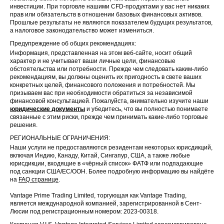
инвестиции. При торговле нашими CFD-продуктами у вас нет никаких
прав или обязательств в отношении базовых финансовых активов.
Прошлые результаты не являются показателем будущих результатов,
а налоговое законодательство может измениться.
Предупреждение об общих рекомендациях:
Информация, представленная на этом веб-сайте, носит общий
характер и не учитывает ваши личные цели, финансовые
обстоятельства или потребности. Прежде чем следовать каким-либо
рекомендациям, вы должны оценить их пригодность в свете ваших
конкретных целей, финансового положения и потребностей. Мы
призываем вас при необходимости обратиться за независимой
финансовой консультацией. Пожалуйста, внимательно изучите наши
юридические документы
и убедитесь, что вы полностью понимаете
связанные с этим риски, прежде чем принимать какие-либо торговые
решения.
РЕГИОНАЛЬНЫЕ ОГРАНИЧЕНИЯ:
Наши услуги не предоставляются резидентам некоторых юрисдикций,
включая Индию, Канаду, Китай, Сингапур, США, а также любые
юрисдикции, входящие в «чёрный список» ФАТФ или подпадающие
под санкции США/ЕС/ООН. Более подробную информацию вы найдёте
на
FAQ странице
.
Vantage Prime Trading Limited, торгующая как Vantage Trading,
является международной компанией, зарегистрированной в Сент-
Люсии под регистрационным номером: 2023-00318.