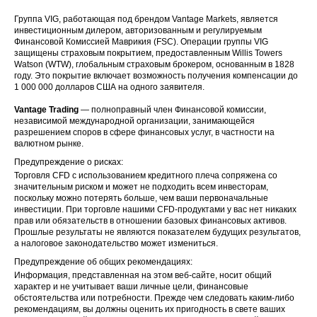
Группа VIG, работающая под брендом Vantage Markets, является
инвестиционным дилером, авторизованным и регулируемым
Финансовой Комиссией Маврикия (FSC). Операции группы VIG
защищены страховым покрытием, предоставленным Willis Towers
Watson (WTW), глобальным страховым брокером, основанным в 1828
году. Это покрытие включает возможность получения компенсации до
1 000 000 долларов США на одного заявителя.
Vantage Trading
— полноправный член Финансовой комиссии,
независимой международной организации, занимающейся
разрешением споров в сфере финансовых услуг, в частности на
валютном рынке.
Предупреждение о рисках:
Торговля CFD с использованием кредитного плеча сопряжена со
значительным риском и может не подходить всем инвесторам,
поскольку можно потерять больше, чем ваши первоначальные
инвестиции. При торговле нашими CFD-продуктами у вас нет никаких
прав или обязательств в отношении базовых финансовых активов.
Прошлые результаты не являются показателем будущих результатов,
а налоговое законодательство может измениться.
Предупреждение об общих рекомендациях:
Информация, представленная на этом веб-сайте, носит общий
характер и не учитывает ваши личные цели, финансовые
обстоятельства или потребности. Прежде чем следовать каким-либо
рекомендациям, вы должны оценить их пригодность в свете ваших