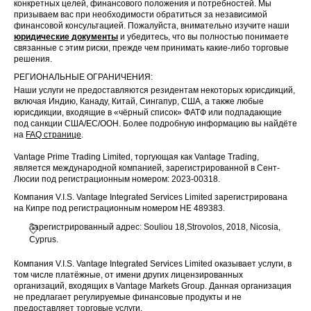
конкретных целей, финансового положения и потребностей. Мы
призываем вас при необходимости обратиться за независимой
финансовой консультацией. Пожалуйста, внимательно изучите наши
юридические документы
и убедитесь, что вы полностью понимаете
связанные с этим риски, прежде чем принимать какие-либо торговые
решения.
РЕГИОНАЛЬНЫЕ ОГРАНИЧЕНИЯ:
Наши услуги не предоставляются резидентам некоторых юрисдикций,
включая Индию, Канаду, Китай, Сингапур, США, а также любые
юрисдикции, входящие в «чёрный список» ФАТФ или подпадающие
под санкции США/ЕС/ООН. Более подробную информацию вы найдёте
на
FAQ странице
.
Vantage Prime Trading Limited, торгующая как Vantage Trading,
является международной компанией, зарегистрированной в Сент-
Люсии под регистрационным номером: 2023-00318.
Компания V.I.S. Vantage Integrated Services Limited зарегистрирована
на Кипре под регистрационным номером HE 489383.
Зарегистрированный адрес: Souliou 18,Strovolos, 2018, Nicosia,
Cyprus.
Компания V.I.S. Vantage Integrated Services Limited оказывает услуги, в
том числе платёжные, от имени других лицензированных
организаций, входящих в Vantage Markets Group. Данная организация
не предлагает регулируемые финансовые продукты и не
предоставляет торговые услуги.