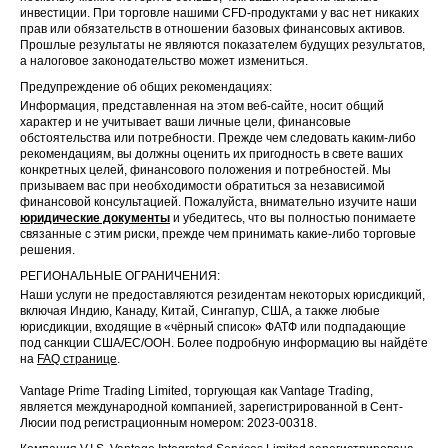
инвестиции. При торговле нашими CFD-продуктами у вас нет никаких
прав или обязательств в отношении базовых финансовых активов.
Прошлые результаты не являются показателем будущих результатов,
а налоговое законодательство может измениться.
Предупреждение об общих рекомендациях:
Информация, представленная на этом веб-сайте, носит общий
характер и не учитывает ваши личные цели, финансовые
обстоятельства или потребности. Прежде чем следовать каким-либо
рекомендациям, вы должны оценить их пригодность в свете ваших
конкретных целей, финансового положения и потребностей. Мы
призываем вас при необходимости обратиться за независимой
финансовой консультацией. Пожалуйста, внимательно изучите наши
юридические документы
и убедитесь, что вы полностью понимаете
связанные с этим риски, прежде чем принимать какие-либо торговые
решения.
РЕГИОНАЛЬНЫЕ ОГРАНИЧЕНИЯ:
Наши услуги не предоставляются резидентам некоторых юрисдикций,
включая Индию, Канаду, Китай, Сингапур, США, а также любые
юрисдикции, входящие в «чёрный список» ФАТФ или подпадающие
под санкции США/ЕС/ООН. Более подробную информацию вы найдёте
на
FAQ странице
.
Vantage Prime Trading Limited, торгующая как Vantage Trading,
является международной компанией, зарегистрированной в Сент-
Люсии под регистрационным номером: 2023-00318.