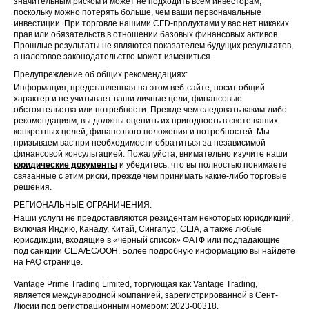
значительным риском и может не подходить всем инвесторам,
поскольку можно потерять больше, чем ваши первоначальные
инвестиции. При торговле нашими CFD-продуктами у вас нет никаких
прав или обязательств в отношении базовых финансовых активов.
Прошлые результаты не являются показателем будущих результатов,
а налоговое законодательство может измениться.
Предупреждение об общих рекомендациях:
Информация, представленная на этом веб-сайте, носит общий
характер и не учитывает ваши личные цели, финансовые
обстоятельства или потребности. Прежде чем следовать каким-либо
рекомендациям, вы должны оценить их пригодность в свете ваших
конкретных целей, финансового положения и потребностей. Мы
призываем вас при необходимости обратиться за независимой
финансовой консультацией. Пожалуйста, внимательно изучите наши
юридические документы
и убедитесь, что вы полностью понимаете
связанные с этим риски, прежде чем принимать какие-либо торговые
решения.
РЕГИОНАЛЬНЫЕ ОГРАНИЧЕНИЯ:
Наши услуги не предоставляются резидентам некоторых юрисдикций,
включая Индию, Канаду, Китай, Сингапур, США, а также любые
юрисдикции, входящие в «чёрный список» ФАТФ или подпадающие
под санкции США/ЕС/ООН. Более подробную информацию вы найдёте
на
FAQ странице
.
Vantage Prime Trading Limited, торгующая как Vantage Trading,
является международной компанией, зарегистрированной в Сент-
Люсии под регистрационным номером: 2023-00318.