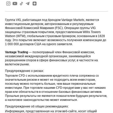
Группа VIG, работающая под брендом Vantage Markets, является
инвестиционным дилером, авторизованным и регулируемым
Финансовой Комиссией Маврикия (FSC). Операции группы VIG
защищены страховым покрытием, предоставленным Willis Towers
Watson (WTW), глобальным страховым брокером, основанным в 1828
году. Это покрытие включает возможность получения компенсации до
1 000 000 долларов США на одного заявителя.
Vantage Trading
— полноправный член Финансовой комиссии,
независимой международной организации, занимающейся
разрешением споров в сфере финансовых услуг, в частности на
валютном рынке.
Предупреждение о рисках:
Торговля CFD с использованием кредитного плеча сопряжена со
значительным риском и может не подходить всем инвесторам,
поскольку можно потерять больше, чем ваши первоначальные
инвестиции. При торговле нашими CFD-продуктами у вас нет никаких
прав или обязательств в отношении базовых финансовых активов.
Прошлые результаты не являются показателем будущих результатов,
а налоговое законодательство может измениться.
Предупреждение об общих рекомендациях:
Информация, представленная на этом веб-сайте, носит общий