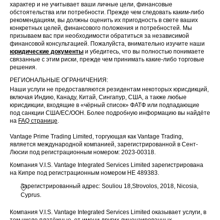
характер и не учитывает ваши личные цели, финансовые
обстоятельства или потребности. Прежде чем следовать каким-либо
рекомендациям, вы должны оценить их пригодность в свете ваших
конкретных целей, финансового положения и потребностей. Мы
призываем вас при необходимости обратиться за независимой
финансовой консультацией. Пожалуйста, внимательно изучите наши
юридические документы
и убедитесь, что вы полностью понимаете
связанные с этим риски, прежде чем принимать какие-либо торговые
решения.
РЕГИОНАЛЬНЫЕ ОГРАНИЧЕНИЯ:
Наши услуги не предоставляются резидентам некоторых юрисдикций,
включая Индию, Канаду, Китай, Сингапур, США, а также любые
юрисдикции, входящие в «чёрный список» ФАТФ или подпадающие
под санкции США/ЕС/ООН. Более подробную информацию вы найдёте
на
FAQ странице
.
Vantage Prime Trading Limited, торгующая как Vantage Trading,
является международной компанией, зарегистрированной в Сент-
Люсии под регистрационным номером: 2023-00318.
Компания V.I.S. Vantage Integrated Services Limited зарегистрирована
на Кипре под регистрационным номером HE 489383.
Зарегистрированный адрес: Souliou 18,Strovolos, 2018, Nicosia,
Cyprus.
Компания V.I.S. Vantage Integrated Services Limited оказывает услуги, в
том числе платёжные, от имени других лицензированных