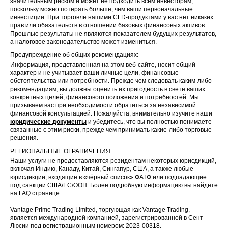
значительным риском и может не подходить всем инвесторам,
поскольку можно потерять больше, чем ваши первоначальные
инвестиции. При торговле нашими CFD-продуктами у вас нет никаких
прав или обязательств в отношении базовых финансовых активов.
Прошлые результаты не являются показателем будущих результатов,
а налоговое законодательство может измениться.
Предупреждение об общих рекомендациях:
Информация, представленная на этом веб-сайте, носит общий
характер и не учитывает ваши личные цели, финансовые
обстоятельства или потребности. Прежде чем следовать каким-либо
рекомендациям, вы должны оценить их пригодность в свете ваших
конкретных целей, финансового положения и потребностей. Мы
призываем вас при необходимости обратиться за независимой
финансовой консультацией. Пожалуйста, внимательно изучите наши
юридические документы
и убедитесь, что вы полностью понимаете
связанные с этим риски, прежде чем принимать какие-либо торговые
решения.
РЕГИОНАЛЬНЫЕ ОГРАНИЧЕНИЯ:
Наши услуги не предоставляются резидентам некоторых юрисдикций,
включая Индию, Канаду, Китай, Сингапур, США, а также любые
юрисдикции, входящие в «чёрный список» ФАТФ или подпадающие
под санкции США/ЕС/ООН. Более подробную информацию вы найдёте
на
FAQ странице
.
Vantage Prime Trading Limited, торгующая как Vantage Trading,
является международной компанией, зарегистрированной в Сент-
Люсии под регистрационным номером: 2023-00318.