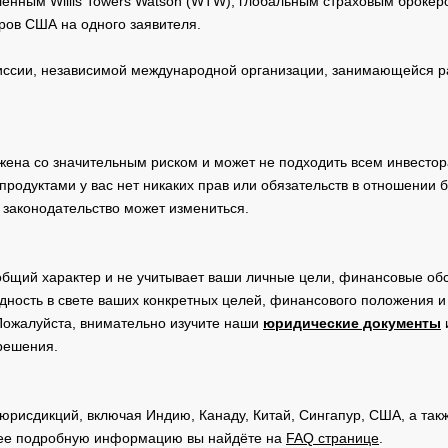
нным Willis Towers Watson (WTW), глобальным страховым брокеро
ров США на одного заявителя.
сии, независимой международной организации, занимающейся ра
жена со значительным риском и может не подходить всем инвестор
родуктами у вас нет никаких прав или обязательств в отношении 
 законодательство может измениться.
общий характер и не учитывает ваши личные цели, финансовые обс
дность в свете ваших конкретных целей, финансового положения 
Пожалуйста, внимательно изучите наши
юридические документы
 решения.
юрисдикций, включая Индию, Канаду, Китай, Сингапур, США, а та
ее подробную информацию вы найдёте на
FAQ странице
.