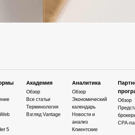
ормы
Академия
Аналитика
Партн
прогр
Обзор
Обзор
ение
Все статьи
Экономический
Обзор
Терминология
календарь
Предст
 Web
Взгляд Vantage
Новости и
брокер
анализ
CPA-па
er 5
Клиентские