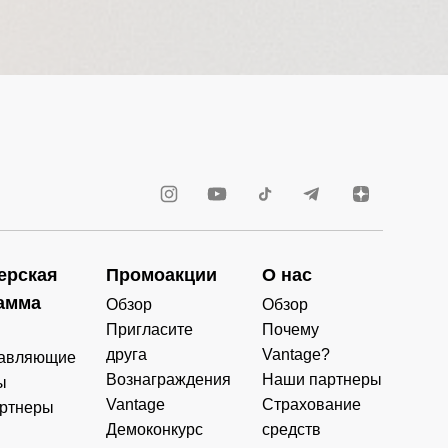
ерская
Промоакции
О нас
амма
Обзор
Обзор
Пригласите
Почему
друга
Vantage?
авляющие
Вознаграждения
Наши партнеры
ы
Vantage
Страхование
ртнеры
Демоконкурс
средств