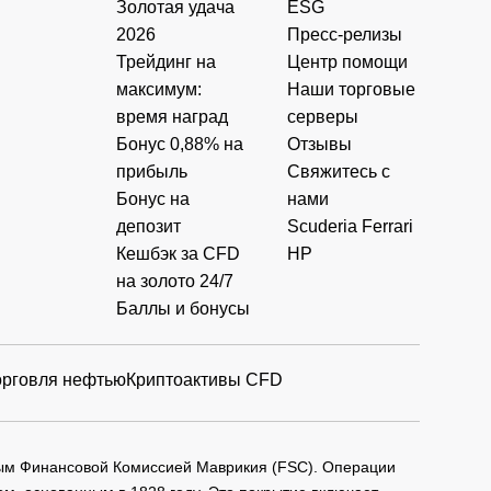
Золотая удача
ESG
2026
Пресс-релизы
Трейдинг на
Центр помощи
максимум:
Наши торговые
время наград
серверы
Бонус 0,88% на
Отзывы
прибыль
Свяжитесь с
Бонус на
нами
депозит
Scuderia Ferrari
Кешбэк за CFD
HP
на золото 24/7
Баллы и бонусы
орговля нефтью
Криптоактивы CFD
мым Финансовой Комиссией Маврикия (FSC). Операции