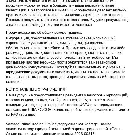
значительным риском и может не подходить всем инвесторам,
поскольку можно потерять больше, чем ваши первоначальные
инвестиции. При торговле нашими CFD-продуктами у вас нет никаких
прав или обязательств в отношении базовых финансовых активов.
Прошлые результаты не являются показателем будущих результатов,
а налоговое законодательство может измениться.
Предупреждение об общих рекомендациях:
Информация, представленная на этом веб-сайте, носит общий
характер и не учитывает ваши личные цели, финансовые
обстоятельства или потребности. Прежде чем следовать каким-либо
рекомендациям, вы должны оценить их пригодность в свете ваших
конкретных целей, финансового положения и потребностей. Мы
призываем вас при необходимости обратиться за независимой
финансовой консультацией. Пожалуйста, внимательно изучите наши
юридические документы
и убедитесь, что вы полностью понимаете
связанные с этим риски, прежде чем принимать какие-либо торговые
решения.
РЕГИОНАЛЬНЫЕ ОГРАНИЧЕНИЯ:
Наши услуги не предоставляются резидентам некоторых юрисдикций,
включая Индию, Канаду, Китай, Сингапур, США, а также любые
юрисдикции, входящие в «чёрный список» ФАТФ или подпадающие
под санкции США/ЕС/ООН. Более подробную информацию вы найдёте
на
FAQ странице
.
Vantage Prime Trading Limited, торгующая как Vantage Trading,
является международной компанией, зарегистрированной в Сент-
Люсии под регистрационным номером: 2023-00318.