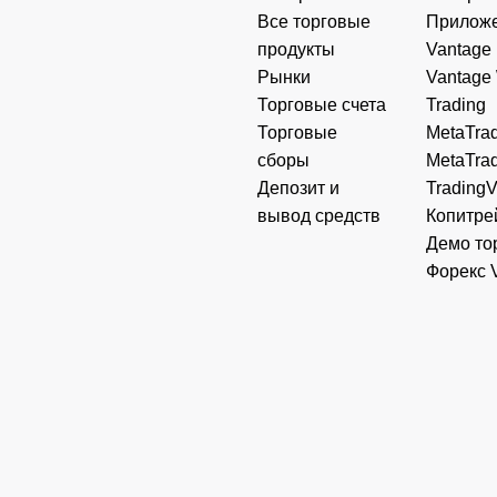
Все торговые
Прилож
продукты
Vantage
Рынки
Vantage
Торговые счета
Trading
Торговые
MetaTrad
сборы
MetaTrad
Депозит и
Trading
вывод средств
Копитре
Демо то
Форекс 