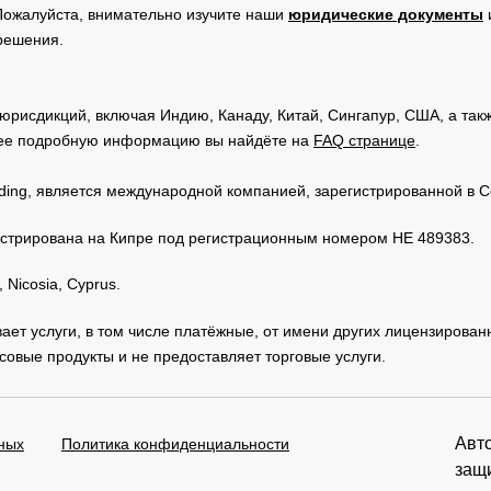
Пожалуйста, внимательно изучите наши
юридические документы
 решения.
юрисдикций, включая Индию, Канаду, Китай, Сингапур, США, а та
ее подробную информацию вы найдёте на
FAQ странице
.
Trading, является международной компанией, зарегистрированной в
регистрирована на Кипре под регистрационным номером HE 489383.
 Nicosia, Cyprus.
зывает услуги, в том числе платёжные, от имени других лицензирова
овые продукты и не предоставляет торговые услуги.
Авто
ных
Политика конфиденциальности
защ