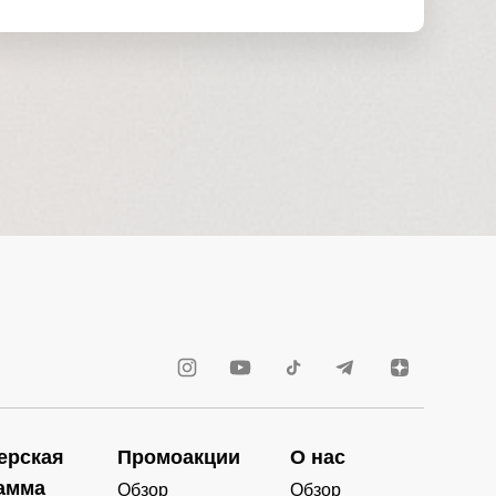
ерская
Промоакции
О нас
амма
Обзор
Обзор