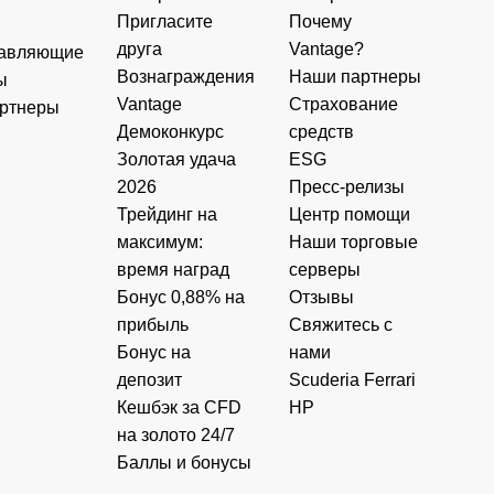
Пригласите
Почему
друга
Vantage?
авляющие
Вознаграждения
Наши партнеры
ы
Vantage
Страхование
ртнеры
Демоконкурс
средств
Золотая удача
ESG
2026
Пресс-релизы
Трейдинг на
Центр помощи
максимум:
Наши торговые
время наград
серверы
Бонус 0,88% на
Отзывы
прибыль
Свяжитесь с
Бонус на
нами
депозит
Scuderia Ferrari
Кешбэк за CFD
HP
на золото 24/7
Баллы и бонусы