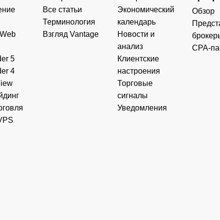
ение
Все статьи
Экономический
Обзор
Терминология
календарь
Предст
 Web
Взгляд Vantage
Новости и
брокер
анализ
CPA-па
er 5
Клиентские
er 4
настроения
View
Торговые
йдинг
сигналы
рговля
Уведомления
VPS