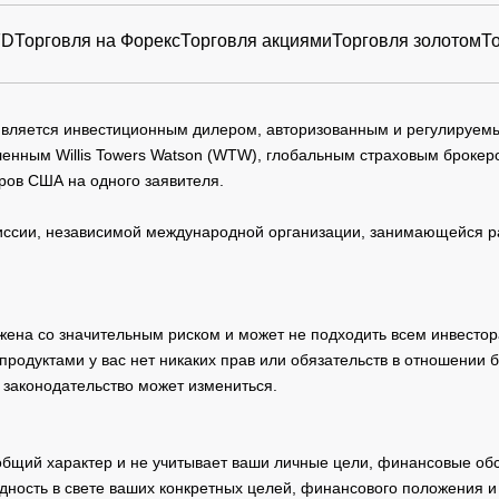
FD
Торговля на Форекс
Торговля акциями
Торговля золотом
Т
 является инвестиционным дилером, авторизованным и регулируе
нным Willis Towers Watson (WTW), глобальным страховым брокеро
ров США на одного заявителя.
сии, независимой международной организации, занимающейся ра
жена со значительным риском и может не подходить всем инвестор
родуктами у вас нет никаких прав или обязательств в отношении 
 законодательство может измениться.
общий характер и не учитывает ваши личные цели, финансовые обс
дность в свете ваших конкретных целей, финансового положения 