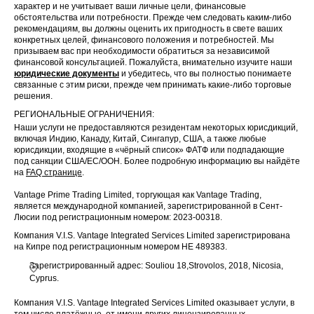
характер и не учитывает ваши личные цели, финансовые
обстоятельства или потребности. Прежде чем следовать каким-либо
рекомендациям, вы должны оценить их пригодность в свете ваших
конкретных целей, финансового положения и потребностей. Мы
призываем вас при необходимости обратиться за независимой
финансовой консультацией. Пожалуйста, внимательно изучите наши
юридические документы
и убедитесь, что вы полностью понимаете
связанные с этим риски, прежде чем принимать какие-либо торговые
решения.
РЕГИОНАЛЬНЫЕ ОГРАНИЧЕНИЯ:
Наши услуги не предоставляются резидентам некоторых юрисдикций,
включая Индию, Канаду, Китай, Сингапур, США, а также любые
юрисдикции, входящие в «чёрный список» ФАТФ или подпадающие
под санкции США/ЕС/ООН. Более подробную информацию вы найдёте
на
FAQ странице
.
Vantage Prime Trading Limited, торгующая как Vantage Trading,
является международной компанией, зарегистрированной в Сент-
Люсии под регистрационным номером: 2023-00318.
Компания V.I.S. Vantage Integrated Services Limited зарегистрирована
на Кипре под регистрационным номером HE 489383.
Зарегистрированный адрес: Souliou 18,Strovolos, 2018, Nicosia,
Cyprus.
Компания V.I.S. Vantage Integrated Services Limited оказывает услуги, в
том числе платёжные, от имени других лицензированных