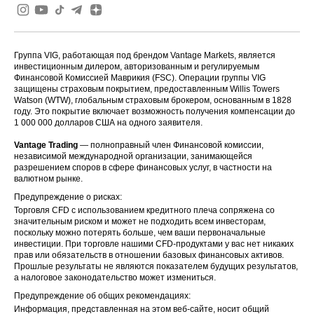
Группа VIG, работающая под брендом Vantage Markets, является
инвестиционным дилером, авторизованным и регулируемым
Финансовой Комиссией Маврикия (FSC). Операции группы VIG
защищены страховым покрытием, предоставленным Willis Towers
Watson (WTW), глобальным страховым брокером, основанным в 1828
году. Это покрытие включает возможность получения компенсации до
1 000 000 долларов США на одного заявителя.
Vantage Trading
— полноправный член Финансовой комиссии,
независимой международной организации, занимающейся
разрешением споров в сфере финансовых услуг, в частности на
валютном рынке.
Предупреждение о рисках:
Торговля CFD с использованием кредитного плеча сопряжена со
значительным риском и может не подходить всем инвесторам,
поскольку можно потерять больше, чем ваши первоначальные
инвестиции. При торговле нашими CFD-продуктами у вас нет никаких
прав или обязательств в отношении базовых финансовых активов.
Прошлые результаты не являются показателем будущих результатов,
а налоговое законодательство может измениться.
Предупреждение об общих рекомендациях:
Информация, представленная на этом веб-сайте, носит общий