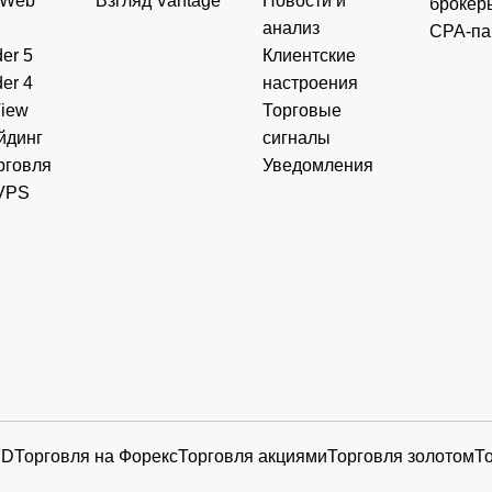
 Web
Взгляд Vantage
Новости и
брокер
анализ
CPA-па
er 5
Клиентские
er 4
настроения
View
Торговые
йдинг
сигналы
рговля
Уведомления
VPS
FD
Торговля на Форекс
Торговля акциями
Торговля золотом
Т