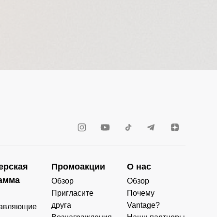
ерская
Промоакции
О нас
амма
Обзор
Обзор
Пригласите
Почему
друга
Vantage?
авляющие