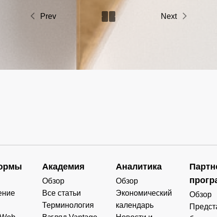
Prev
Next
ормы
Академия
Аналитика
Партн
прогр
Обзор
Обзор
ение
Все статьи
Экономический
Обзор
Терминология
календарь
Предст