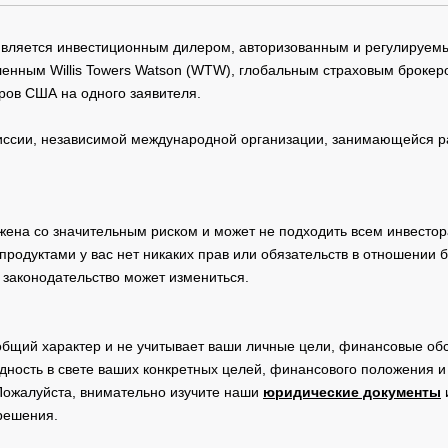
 является инвестиционным дилером, авторизованным и регулируе
нным Willis Towers Watson (WTW), глобальным страховым брокеро
ров США на одного заявителя.
сии, независимой международной организации, занимающейся ра
жена со значительным риском и может не подходить всем инвестор
родуктами у вас нет никаких прав или обязательств в отношении 
 законодательство может измениться.
общий характер и не учитывает ваши личные цели, финансовые обс
дность в свете ваших конкретных целей, финансового положения 
Пожалуйста, внимательно изучите наши
юридические документы
 решения.