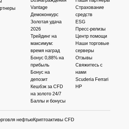
Вознаграждения
Наши партнеры
ы
Vantage
Страхование
ртнеры
Демоконкурс
средств
Золотая удача
ESG
2026
Пресс-релизы
Трейдинг на
Центр помощи
максимум:
Наши торговые
время наград
серверы
Бонус 0,88% на
Отзывы
прибыль
Свяжитесь с
Бонус на
нами
депозит
Scuderia Ferrari
Кешбэк за CFD
HP
на золото 24/7
Баллы и бонусы
орговля нефтью
Криптоактивы CFD