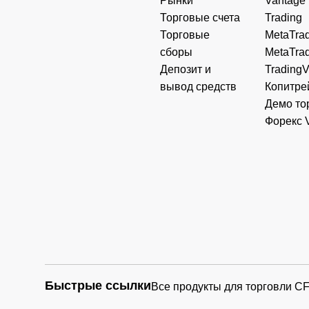
Рынки
Vantage
Торговые счета
Trading
Торговые
MetaTrad
сборы
MetaTrad
Депозит и
Trading
вывод средств
Копитре
Демо то
Форекс 
Быстрые ссылки
Все продукты для торговли C