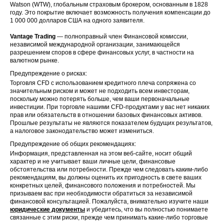
Watson (WTW), глобальным страховым брокером, основанным в 1828
году. Это покрытие включает возможность получения компенсации до
1 000 000 долларов США на одного заявителя.
Vantage Trading
— полноправный член Финансовой комиссии,
независимой международной организации, занимающейся
разрешением споров в сфере финансовых услуг, в частности на
валютном рынке.
Предупреждение о рисках:
Торговля CFD с использованием кредитного плеча сопряжена со
значительным риском и может не подходить всем инвесторам,
поскольку можно потерять больше, чем ваши первоначальные
инвестиции. При торговле нашими CFD-продуктами у вас нет никаких
прав или обязательств в отношении базовых финансовых активов.
Прошлые результаты не являются показателем будущих результатов,
а налоговое законодательство может измениться.
Предупреждение об общих рекомендациях:
Информация, представленная на этом веб-сайте, носит общий
характер и не учитывает ваши личные цели, финансовые
обстоятельства или потребности. Прежде чем следовать каким-либо
рекомендациям, вы должны оценить их пригодность в свете ваших
конкретных целей, финансового положения и потребностей. Мы
призываем вас при необходимости обратиться за независимой
финансовой консультацией. Пожалуйста, внимательно изучите наши
юридические документы
и убедитесь, что вы полностью понимаете
связанные с этим риски, прежде чем принимать какие-либо торговые