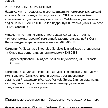
решения.
РЕГИОНАЛЬНЫЕ ОГРАНИЧЕНИЯ:
Наши услуги не предоставляются резидентам некоторых юрисдикций,
включая Индию, Канаду, Китай, Сингапур, США, а также любые
юрисдикции, входящие в «чёрный список» ФАТФ или подпадающие
под санкции США/ЕС/ООН. Более подробную информацию вы найдёте
на
FAQ странице
.
Vantage Prime Trading Limited, торгующая как Vantage Trading,
является международной компанией, зарегистрированной в Сент-
Люсии под регистрационным номером: 2023-00318.
Компания V.I.S. Vantage Integrated Services Limited зарегистрирована
на Кипре под регистрационным номером HE 489383.
Зарегистрированный адрес: Souliou 18,Strovolos, 2018, Nicosia,
Cyprus.
Компания V.I.S. Vantage Integrated Services Limited оказывает услуги, в
том числе платёжные, от имени других лицензированных
организаций, входящих в Vantage Markets Group. Данная организация
не предлагает регулируемые финансовые продукты и не
предоставляет торговые услуги.
Юридические документы
Уведомление о защите данных
По
Авторское право © 2026 Vantage. Все права защищены.