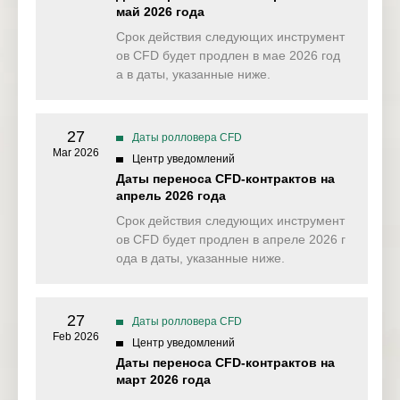
Texas Future
май 2026 года
Срок действия следующих инструмент
VIX
Volatility
12 Jun 2026
ов CFD будет продлен в мае 2026 год
а в даты, указанные ниже.
SP500ft
SP500 Future
16 Jun 2026
DJ30ft
DJ30 Future
16 Jun 2026
27
Даты ролловера CFD
NAS100ft
NAS100 Future
17 Jun 2026
Mar 2026
Центр уведомлений
Даты переноса CFD-контрактов на
UK100 Index
UK100ft
апрель 2026 года
17 Jun 2026
Future
Срок действия следующих инструмент
ов CFD будет продлен в апреле 2026 г
Germany 40
GER40ft
18 Jun 2026
Future
ода в даты, указанные ниже.
France 40 Index
FRA40ft
18 Jun 2026
Future
27
Даты ролловера CFD
Feb 2026
UKOUSDft
Brent Oil Future
24 Jun 2026
Центр уведомлений
Даты переноса CFD-контрактов на
CHINA50ft
CHINA50 Future
25 Jun 2026
март 2026 года