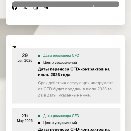
Symbol
Description
Rollover Date
Euro – Schatz
EUB2Y
03 Jun 2026
Futures
Euro – BUXL
EUB30Y
03 Jun 2026
Futures
Euro – BOBL
29
Даты ролловера CFD
EUB5Y
04 Jun 2026
Futures
Jun 2026
Центр уведомлений
Даты переноса CFD-контрактов на
Euro – Bund
EUB10Y
04 Jun 2026
июль 2026 года
Futures
Срок действия следующих инструмент
USDX
US dollar index
09 Jun 2026
ов CFD будет продлен в июле 2026 го
да в даты, указанные ниже.
Japan 225 Index
JPN225ft
09 Jun 2026
Future
26
EURIBOR3M
Даты ролловера CFD
EURIBOR Futures
11 Jun 2026
May 2026
Центр уведомлений
Crude Oil West
Даты переноса CFD-контрактов на
CL-OIL
12 Jun 2026