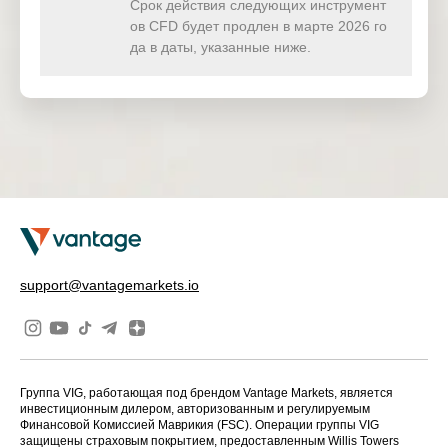
Срок действия следующих инструмент
Hong Kong 50
HK50ft
25 Jun 2026
ов CFD будет продлен в марте 2026 го
Future
да в даты, указанные ниже.
support@vantagemarkets.io
Группа VIG, работающая под брендом Vantage Markets, является
инвестиционным дилером, авторизованным и регулируемым
Финансовой Комиссией Маврикия (FSC). Операции группы VIG
защищены страховым покрытием, предоставленным Willis Towers