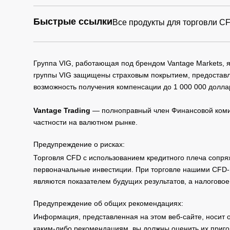
Быстрые ссылки
Все продукты для торговли C
Группа VIG, работающая под брендом Vantage Markets,
группы VIG защищены страховым покрытием, предоставле
возможность получения компенсации до 1 000 000 долла
Vantage Trading
— полноправный член Финансовой комис
частности на валютном рынке.
Предупреждение о рисках:
Торговля CFD с использованием кредитного плеча сопря
первоначальные инвестиции. При торговле нашими CFD-п
являются показателем будущих результатов, а налоговое
Предупреждение об общих рекомендациях:
Информация, представленная на этом веб-сайте, носит 
каким-либо рекомендациям, вы должны оценить их приго