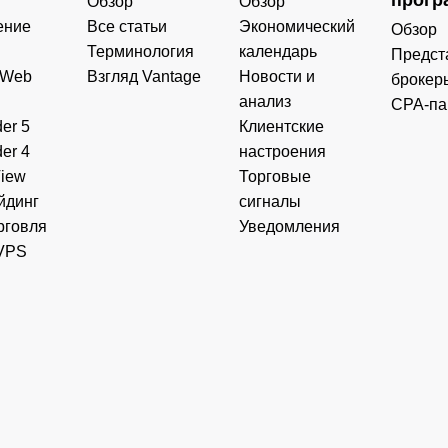
Обзор
Обзор
ение
Все статьи
Экономический
Обзор
Терминология
календарь
Предст
 Web
Взгляд Vantage
Новости и
брокер
анализ
CPA-па
er 5
Клиентские
er 4
настроения
View
Торговые
йдинг
сигналы
рговля
Уведомления
VPS