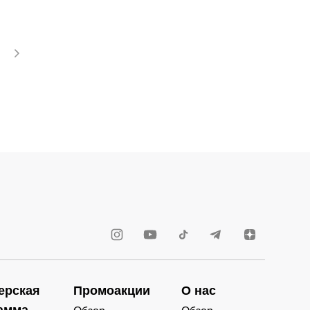
ерская
Промоакции
О нас
амма