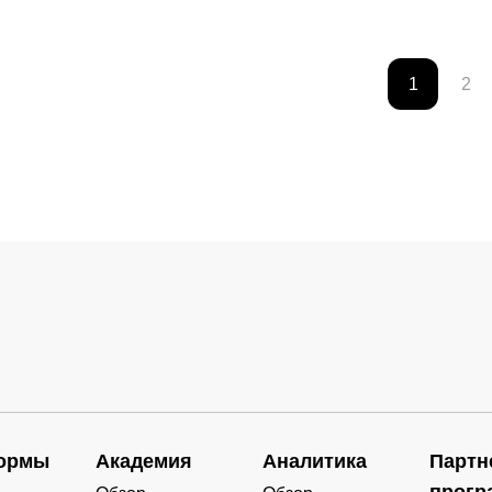
1
2
ормы
Академия
Аналитика
Партн
прогр