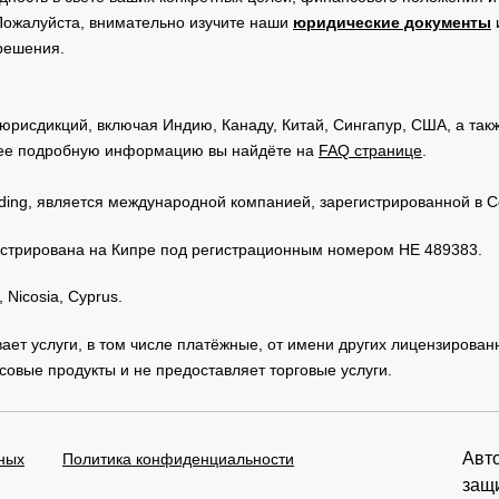
Пожалуйста, внимательно изучите наши
юридические документы
 решения.
юрисдикций, включая Индию, Канаду, Китай, Сингапур, США, а та
ее подробную информацию вы найдёте на
FAQ странице
.
Trading, является международной компанией, зарегистрированной в
регистрирована на Кипре под регистрационным номером HE 489383.
 Nicosia, Cyprus.
зывает услуги, в том числе платёжные, от имени других лицензирова
овые продукты и не предоставляет торговые услуги.
Авто
ных
Политика конфиденциальности
защ