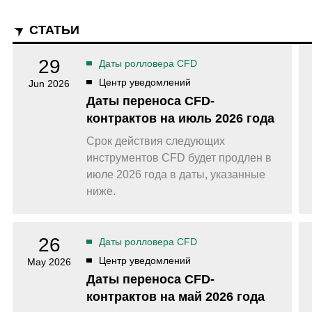
Уведомления
 снятия средств с вашего счета
Торгуйте акциями таких к
TradingView
Оставайтесь в курсе последних
Apple, Tesla и Nvidia
новостей о продуктах
Торгуйте с умом на ведущей мировой
СТАТЬИ
Акции Австралии
платформе для построения графиков
Торгуйте акциями таких к
Копитрейдинг
Commonwealth Bank, BHP 
ПОПУЛЯРНОЕ
29
Даты ролловера CFD
Копируйте, торгуйте и зарабатывайте в
Акции ЕС
Центр уведомлений
Jun 2026
одно касание
Торгуйте акциями таких к
Даты переноса CFD-
Heineken, LVMH и Adidas
Демо торговля
контрактов на июль 2026 года
Практикуйтесь в торговле и тестируйте
Акции Великобритани
стратегий с помощью виртуальных
Торгуйте акциями таких к
средств
Срок действия следующих
AstraZeneca, Unilever и B
инструментов CFD будет продлен в
Форекс VPS
Безопасный внешний сервер для
июле 2026 года в даты, указанные
бесперебойной торговли
ниже.
26
Даты ролловера CFD
Центр уведомлений
May 2026
Даты переноса CFD-
контрактов на май 2026 года