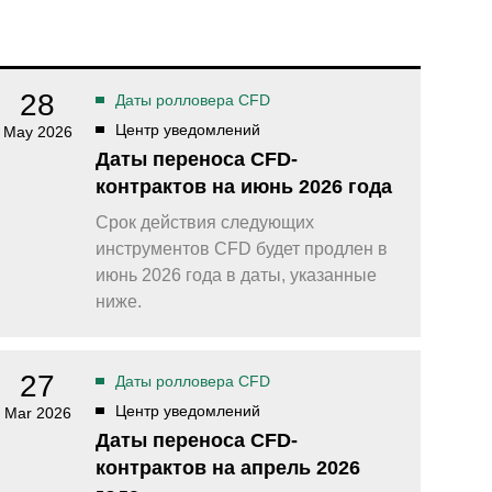
омпаний, как
Зарядитесь торговой энергией
Действуют Условия и положения.
Бонус 0,88% на прибыль
омпаний, как
Внесите депозит и торгуйте, чтобы
и Fortescue
получить бонус до $888 на дневную
28
Даты ролловера CFD
прибыль*
Центр уведомлений
May 2026
Бонус на депозит
омпаний, как
ПОПУЛЯРНОЕ
Даты переноса CFD-
Откройте больше возможностей с
кредитным бонусом до $30 000*
контрактов на июнь 2026 года
и
омпаний, как
Кешбэк за CFD на золото 24/7
Срок действия следующих
P
Подключитесь, торгуйте XAUUSD247 и
инструментов CFD будет продлен в
зарабатывайте кешбэк с
дополнительным бонусом 20% за
июнь 2026 года в даты, указанные
торговлю в выходные дни.*
ниже.
Баллы и бонусы
Получайте по одному баллу за каждые
$10 000 торгового объема по CFD и
27
обменивайте их на бонусы и призы.*
Даты ролловера CFD
Центр уведомлений
Mar 2026
Даты переноса CFD-
контрактов на апрель 2026