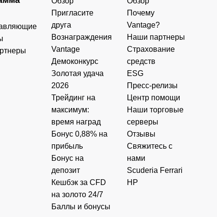
Обзор
Обзор
Пригласите
Почему
друга
Vantage?
авляющие
Вознаграждения
Наши партнеры
ы
Vantage
Страхование
ртнеры
Демоконкурс
средств
Золотая удача
ESG
2026
Пресс-релизы
Трейдинг на
Центр помощи
максимум:
Наши торговые
время наград
серверы
Бонус 0,88% на
Отзывы
прибыль
Свяжитесь с
Бонус на
нами
депозит
Scuderia Ferrari
Кешбэк за CFD
HP
на золото 24/7
Баллы и бонусы