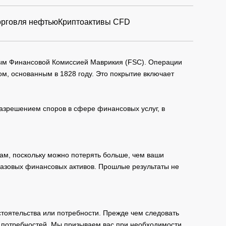
орговля нефтью
Криптоактивы CFD
мым Финансовой Комиссией Маврикия (FSC). Операции
м, основанным в 1828 году. Это покрытие включает
зрешением споров в сфере финансовых услуг, в
ам, поскольку можно потерять больше, чем ваши
базовых финансовых активов. Прошлые результаты не
тоятельства или потребности. Прежде чем следовать
и потребностей. Мы призываем вас при необходимости