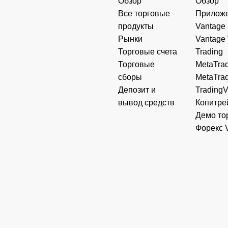
Обзор
Обзор
Все торговые
Прилож
продукты
Vantage
Рынки
Vantage
Торговые счета
Trading
Торговые
MetaTrad
сборы
MetaTrad
Депозит и
Trading
вывод средств
Копитре
Демо то
Форекс 