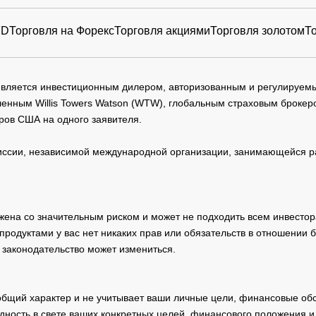
FD
Торговля на Форекс
Торговля акциями
Торговля золотом
Т
 является инвестиционным дилером, авторизованным и регулируе
нным Willis Towers Watson (WTW), глобальным страховым брокеро
ров США на одного заявителя.
сии, независимой международной организации, занимающейся ра
жена со значительным риском и может не подходить всем инвестор
родуктами у вас нет никаких прав или обязательств в отношении 
 законодательство может измениться.
общий характер и не учитывает ваши личные цели, финансовые обс
дность в свете ваших конкретных целей, финансового положения 