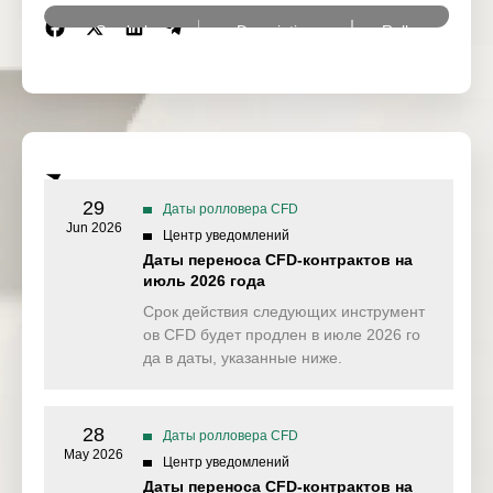
Symbol
Description
Rollover Date
Crude Oil West
CL-OIL
13 May 2026
Texas
France 40 Index
FRA40ft
13 May 2026
Future
VIX
Volatility
15 May 2026
29
Даты ролловера CFD
Jun 2026
Центр уведомлений
UKOUSDft
Brent Oil Future
22 May 2026
Даты переноса CFD-контрактов на
июль 2026 года
Hong Kong 50
HK50ft
27 May 2026
Срок действия следующих инструмент
Future
ов CFD будет продлен в июле 2026 го
CHINA50ft
CHINA50 Future
27 May 2026
да в даты, указанные ниже.
UK Long Gilt
LongGilt
27 May 2026
Futures
28
Даты ролловера CFD
May 2026
Центр уведомлений
US 10 YR T-Note
USNote10Y
Futures
27 May 2026
Даты переноса CFD-контрактов на