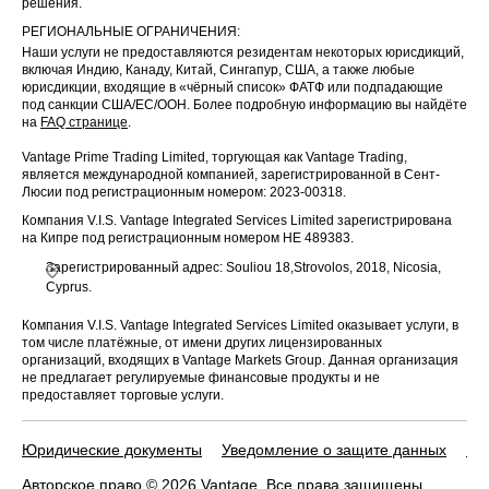
решения.
РЕГИОНАЛЬНЫЕ ОГРАНИЧЕНИЯ:
Наши услуги не предоставляются резидентам некоторых юрисдикций,
включая Индию, Канаду, Китай, Сингапур, США, а также любые
юрисдикции, входящие в «чёрный список» ФАТФ или подпадающие
под санкции США/ЕС/ООН. Более подробную информацию вы найдёте
на
FAQ странице
.
Vantage Prime Trading Limited, торгующая как Vantage Trading,
является международной компанией, зарегистрированной в Сент-
Люсии под регистрационным номером: 2023-00318.
Компания V.I.S. Vantage Integrated Services Limited зарегистрирована
на Кипре под регистрационным номером HE 489383.
Зарегистрированный адрес: Souliou 18,Strovolos, 2018, Nicosia,
Cyprus.
Компания V.I.S. Vantage Integrated Services Limited оказывает услуги, в
том числе платёжные, от имени других лицензированных
организаций, входящих в Vantage Markets Group. Данная организация
не предлагает регулируемые финансовые продукты и не
предоставляет торговые услуги.
Юридические документы
Уведомление о защите данных
По
Авторское право © 2026 Vantage. Все права защищены.