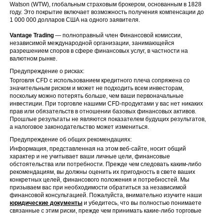
Watson (WTW), глобальным страховым брокером, основанным в 1828
году. Это покрытие включает возможность получения компенсации до
1 000 000 долларов США на одного заявителя.
Vantage Trading
— полноправный член Финансовой комиссии,
независимой международной организации, занимающейся
разрешением споров в сфере финансовых услуг, в частности на
валютном рынке.
Предупреждение о рисках:
Торговля CFD с использованием кредитного плеча сопряжена со
значительным риском и может не подходить всем инвесторам,
поскольку можно потерять больше, чем ваши первоначальные
инвестиции. При торговле нашими CFD-продуктами у вас нет никаких
прав или обязательств в отношении базовых финансовых активов.
Прошлые результаты не являются показателем будущих результатов,
а налоговое законодательство может измениться.
Предупреждение об общих рекомендациях:
Информация, представленная на этом веб-сайте, носит общий
характер и не учитывает ваши личные цели, финансовые
обстоятельства или потребности. Прежде чем следовать каким-либо
рекомендациям, вы должны оценить их пригодность в свете ваших
конкретных целей, финансового положения и потребностей. Мы
призываем вас при необходимости обратиться за независимой
финансовой консультацией. Пожалуйста, внимательно изучите наши
юридические документы
и убедитесь, что вы полностью понимаете
связанные с этим риски, прежде чем принимать какие-либо торговые