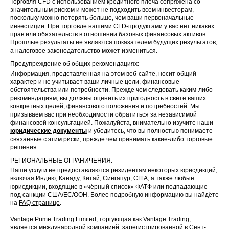
Торговля CFD с использованием кредитного плеча сопряжена со
значительным риском и может не подходить всем инвесторам,
поскольку можно потерять больше, чем ваши первоначальные
инвестиции. При торговле нашими CFD-продуктами у вас нет никаких
прав или обязательств в отношении базовых финансовых активов.
Прошлые результаты не являются показателем будущих результатов,
а налоговое законодательство может измениться.
Предупреждение об общих рекомендациях:
Информация, представленная на этом веб-сайте, носит общий
характер и не учитывает ваши личные цели, финансовые
обстоятельства или потребности. Прежде чем следовать каким-либо
рекомендациям, вы должны оценить их пригодность в свете ваших
конкретных целей, финансового положения и потребностей. Мы
призываем вас при необходимости обратиться за независимой
финансовой консультацией. Пожалуйста, внимательно изучите наши
юридические документы
и убедитесь, что вы полностью понимаете
связанные с этим риски, прежде чем принимать какие-либо торговые
решения.
РЕГИОНАЛЬНЫЕ ОГРАНИЧЕНИЯ:
Наши услуги не предоставляются резидентам некоторых юрисдикций,
включая Индию, Канаду, Китай, Сингапур, США, а также любые
юрисдикции, входящие в «чёрный список» ФАТФ или подпадающие
под санкции США/ЕС/ООН. Более подробную информацию вы найдёте
на
FAQ странице
.
Vantage Prime Trading Limited, торгующая как Vantage Trading,
является международной компанией, зарегистрированной в Сент-