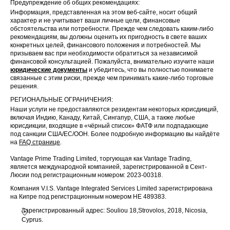
Предупреждение об общих рекомендациях:
Информация, представленная на этом веб-сайте, носит общий
характер и не учитывает ваши личные цели, финансовые
обстоятельства или потребности. Прежде чем следовать каким-либо
рекомендациям, вы должны оценить их пригодность в свете ваших
конкретных целей, финансового положения и потребностей. Мы
призываем вас при необходимости обратиться за независимой
финансовой консультацией. Пожалуйста, внимательно изучите наши
юридические документы
и убедитесь, что вы полностью понимаете
связанные с этим риски, прежде чем принимать какие-либо торговые
решения.
РЕГИОНАЛЬНЫЕ ОГРАНИЧЕНИЯ:
Наши услуги не предоставляются резидентам некоторых юрисдикций,
включая Индию, Канаду, Китай, Сингапур, США, а также любые
юрисдикции, входящие в «чёрный список» ФАТФ или подпадающие
под санкции США/ЕС/ООН. Более подробную информацию вы найдёте
на
FAQ странице
.
Vantage Prime Trading Limited, торгующая как Vantage Trading,
является международной компанией, зарегистрированной в Сент-
Люсии под регистрационным номером: 2023-00318.
Компания V.I.S. Vantage Integrated Services Limited зарегистрирована
на Кипре под регистрационным номером HE 489383.
Зарегистрированный адрес: Souliou 18,Strovolos, 2018, Nicosia,
Cyprus.