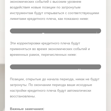
экономических событий с высоким уровнем
воздействия новые позиции по затронутым
инструментам будут открываться с соответствующими
лимитами кредитного плеча, как показано ниже:
Тип символа
Эти корректировки кредитного плеча будут
Forex
применяться во время экономических событий и
временных рамок, перечисленных ниже:
Oil
Gold
Новостн
Время
Дата
День
ое
Валю
Silver
(GMT+3)
событие
Позиции, открытые до начала периода, никак не будут
затронуты. По окончании периода ваши исходные
Commodities
RBA
настройки кредитного плеча будут автоматически
Interest
17 Mar
Indices
восстановлены.
Tuesday
06:30
Rate
AUD
2026
Decision (
Mar)
Важные замечания: