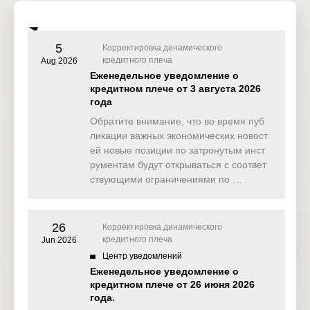
FOMC
18 Mar
Wednesd
Press
5
21:30
USD
Корректировка динамического
2026
ay
Conferenc
кредитного плеча
Aug 2026
e
Еженедельное уведомление о
кредитном плече от 3 августа 2026
года
SNB
Interest
19 Mar
Обратите внимание, что во время пуб
Thursday
11:30
Rate
CHF
2026
ликации важных экономических новост
Decision (
Q1)
ей новые позиции по затронутым инст
рументам будут открываться с соответ
BoE
ствующими ограничениями по …
Interest
19 Mar
Thursday
15:00
Rate
GBP
2026
Decision (
Mar)
26
Корректировка динамического
кредитного плеча
Jun 2026
Philadelph
Центр уведомлений
ia Fed
19 Mar
Manufactu
Еженедельное уведомление о
Thursday
15:30
USD
2026
ring
кредитном плече от 26 июня 2026
Index (Ma
года.
r)