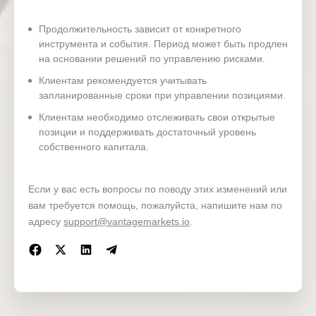
18 Mar
Wednesd
CPI (YoY)
13:00
EUR
2026
ay
(Feb)
Продолжительность зависит от конкретного
инструмента и события. Период может быть продлен
на основании решений по управлению рисками.
18 Mar
Wednesd
PPI (MoM
15:30
USD
Клиентам рекомендуется учитывать
2026
ay
) (Feb)
запланированные сроки при управлении позициями.
Клиентам необходимо отслеживать свои открытые
позиции и поддерживать достаточный уровень
BoC
собственного капитала.
18 Mar
Wednesd
Interest
16:45
CAD
2026
ay
Rate
Decision
Если у вас есть вопросы по поводу этих изменений или
Crude Oil
18 Mar
Wednesd
вам требуется помощь, пожалуйста, напишите нам по
17:30
Inventorie
OIL
2026
ay
адресу
support@vantagemarkets.io
.
s
Fed
18 Mar
Wednesd
Interest
21:00
USD
2026
ay
Rate
Decision