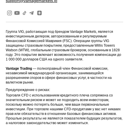
support@vantagemarkets.io
Группа VIG, работающая под брендом Vantage Markets, является
инвестиционным дилером, авторизованным и регулируемым
Финансовой Комиссией Маврикия (FSC). Операции группы VIG
защищены страховым покрытием, предоставленным Willis Towers
Watson (WTW), глобальным страховым брокером, основанным в 1828
году. Это покрытие включает возможность получения компенсации до
1 000 000 долларов США на одного заявителя.
Vantage Trading
— полноправный член Финансовой комиссии,
независимой международной организации, занимающейся
разрешением споров в сфере финансовых услуг, в частности на
валютном рынке.
Предупреждение о рисках:
Торговля CFD с использованием кредитного плеча сопряжена со
значительным риском и может не подходить всем инвесторам,
поскольку можно потерять больше, чем ваши первоначальные
инвестиции. При торговле нашими CFD-продуктами у вас нет никаких
прав или обязательств в отношении базовых финансовых активов.
Прошлые результаты не являются показателем будущих результатов,
а налоговое законодательство может измениться.