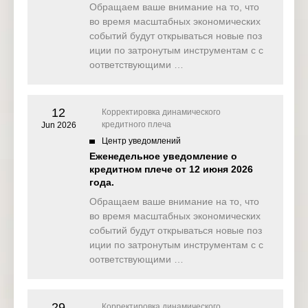
Обращаем ваше внимание на то, что
во время масштабных экономических
ECB
Interest
событий будут открываться новые поз
19 Mar
Thursday
16:15
Rate
EUR
2026
иции по затронутым инструментам с с
Decision (
оответствующими …
Mar)
ECB
19 Mar
Press
Thursday
16:45
EUR
12
Корректировка динамического
2026
Conferenc
кредитного плеча
Jun 2026
e
Центр уведомлений
Еженедельное уведомление о
New
кредитном плече от 12 июня 2026
19 Mar
Home
года.
Thursday
17:00
USD
2026
Sales (Jan
)
Обращаем ваше внимание на то, что
во время масштабных экономических
событий будут открываться новые поз
иции по затронутым инструментам с с
оответствующими …
29
Корректировка динамического