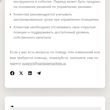
RBNZ
инструмента и события. Период может быть продлен
27 May
Wednesd
Interest
на основании решений по управлению рисками.
05:00
NZD
2026
ay
Rate
Decision
Клиентам рекомендуется учитывать
запланированные сроки при управлении позициями.
Core PCE
Клиентам необходимо отслеживать свои открытые
Price
28 May
позиции и поддерживать достаточный уровень
Thursday
15:30
Index
USD
2026
(MoM)
собственного капитала.
(Apr)
Если у вас есть вопросы по поводу этих изменений или
New
вам требуется помощь, пожалуйста, напишите нам по
28 May
Home
Thursday
17:00
USD
адресу
support@vantagemarkets.io
.
2026
Sales
(Apr)
German
29 May
CPI
Friday
15:00
EUR
2026
(MoM)
(May)