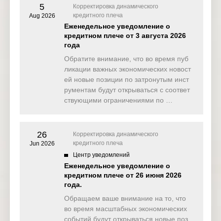
29 May
Chicago
5
Корректировка динамического
Friday
16:45
USD
2026
PMI (May)
кредитного плеча
Aug 2026
Еженедельное уведомление о
кредитном плече от 3 августа 2026
года
Обратите внимание, что во время пуб
ликации важных экономических новост
ей новые позиции по затронутым инст
рументам будут открываться с соответ
ствующими ограничениями по …
26
Корректировка динамического
кредитного плеча
Jun 2026
Центр уведомлений
Еженедельное уведомление о
кредитном плече от 26 июня 2026
года.
Обращаем ваше внимание на то, что
во время масштабных экономических
событий будут открываться новые поз