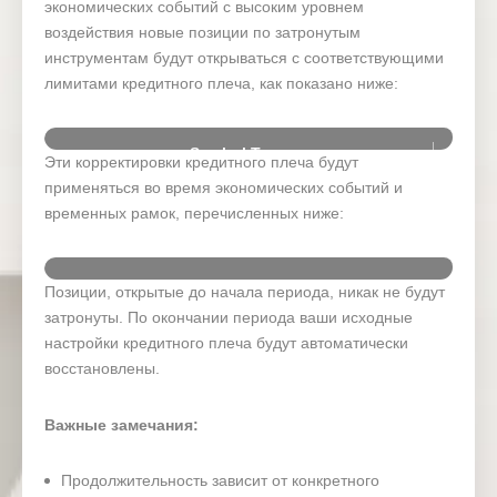
экономических событий с высоким уровнем
воздействия новые позиции по затронутым
инструментам будут открываться с соответствующими
лимитами кредитного плеча, как показано ниже:
Symbol Type
Эти корректировки кредитного плеча будут
применяться во время экономических событий и
Forex
временных рамок, перечисленных ниже:
Oil
Позиции, открытые до начала периода, никак не будут
Gold
Time
News
Date
Day
Curren
(GMT+3)
Event
затронуты. По окончании периода ваши исходные
Silver
настройки кредитного плеча будут автоматически
восстановлены.
Commodities
CB
26 May
Consumer
Tuesday
17:00
USD
2026
Confidenc
Важные замечания:
Indices
e (May)
Продолжительность зависит от конкретного