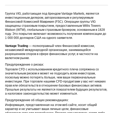
Группа VIG, работающая под брендом Vantage Markets, является
инвестиционным дилером, авторизованным и регулируемым
Финансовой Комиссией Маврикия (FSC). Операции группы VIG
защищены страховым покрытием, предоставленным Willis Towers
Watson (WTW), глобальным страховым брокером, основанным в 1828
году. Это покрытие включает возможность получения компенсации до
1 000 000 долларов США на одного заявителя.
Vantage Trading
— полноправный член Финансовой комиссии,
независимой международной организации, занимающейся
разрешением споров в сфере финансовых услуг, в частности на
валютном рынке.
Предупреждение о рисках:
Торговля CFD с использованием кредитного плеча сопряжена со
значительным риском и может не подходить всем инвесторам,
поскольку можно потерять больше, чем ваши первоначальные
инвестиции. При торговле нашими CFD-продуктами у вас нет никаких
прав или обязательств в отношении базовых финансовых активов.
Прошлые результаты не являются показателем будущих результатов,
а налоговое законодательство может измениться.
Предупреждение об общих рекомендациях:
Информация, представленная на этом веб-сайте, носит общий
характер и не учитывает ваши личные цели, финансовые
обстоятельства или потребности. Прежде чем следовать каким-либо