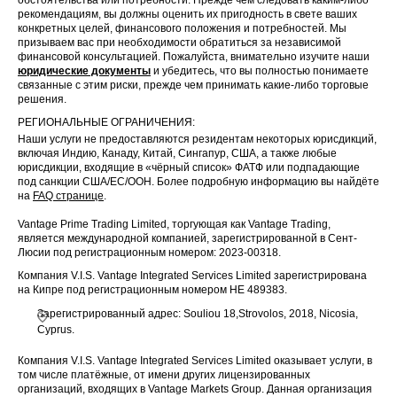
рекомендациям, вы должны оценить их пригодность в свете ваших
конкретных целей, финансового положения и потребностей. Мы
призываем вас при необходимости обратиться за независимой
финансовой консультацией. Пожалуйста, внимательно изучите наши
юридические документы
и убедитесь, что вы полностью понимаете
связанные с этим риски, прежде чем принимать какие-либо торговые
решения.
РЕГИОНАЛЬНЫЕ ОГРАНИЧЕНИЯ:
Наши услуги не предоставляются резидентам некоторых юрисдикций,
включая Индию, Канаду, Китай, Сингапур, США, а также любые
юрисдикции, входящие в «чёрный список» ФАТФ или подпадающие
под санкции США/ЕС/ООН. Более подробную информацию вы найдёте
на
FAQ странице
.
Vantage Prime Trading Limited, торгующая как Vantage Trading,
является международной компанией, зарегистрированной в Сент-
Люсии под регистрационным номером: 2023-00318.
Компания V.I.S. Vantage Integrated Services Limited зарегистрирована
на Кипре под регистрационным номером HE 489383.
Зарегистрированный адрес: Souliou 18,Strovolos, 2018, Nicosia,
Cyprus.
Компания V.I.S. Vantage Integrated Services Limited оказывает услуги, в
том числе платёжные, от имени других лицензированных
организаций, входящих в Vantage Markets Group. Данная организация